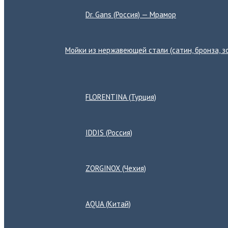
Dr. Gans (Россия) — Мрамор
Мойки из нержавеющей стали (сатин, бронза, зо
Переключатель
меню
FLORENTINA (Турция)
IDDIS (Россия)
ZORGINOX (Чехия)
AQUA (Китай)