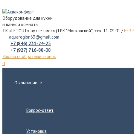
Перейти
к
Оборудование для кухни
содержимому
и ванной комнаты
ТК «LETOUT» аутлет молл (ТРК "Московский") сек. 11-09.01 /
БЕЗ
aquaregion63@gmail.com
+7 (846) 231-24-25
+7 (927) 716-88-08
Заказать обратный звонок
0
О компании
Переключатель
меню
Вопрос-ответ
Установка