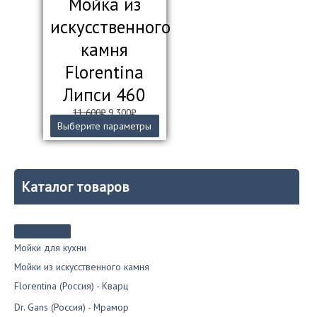
Мойка из
искусственного
камня
Florentina
Липси 460
Первоначальная
Текущая
11 600
₽
9 300
₽
цена
цена:
Этот
Выберите параметры
составляла
9
товар
11
300₽.
имеет
600₽.
несколько
вариаций.
Каталог товаров
Опции
можно
выбрать
на
странице
Мойки для кухни
товара.
Мойки из искусственного камня
Florentina (Россия) - Кварц
Dr. Gans (Россия) - Мрамор