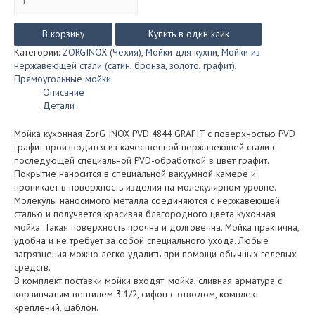
товара
Мойка
ZorG
В корзину
Купить в один клик
INOX
Категории:
ZORGINOX (Чехия)
,
Мойки для кухни
,
Мойки из
PVD
нержавеющей стали (сатин, бронза, золото, графит)
,
4844
Прямоугольные мойки
GRAFIT
Описание
Детали
Мойка кухонная ZorG INOX PVD 4844 GRAFIT с поверхностью PVD
графит производится из качественной нержавеющей стали с
последующей специальной PVD-обработкой в цвет графит.
Покрытие наносится в специальной вакуумной камере и
проникает в поверхность изделия на молекулярном уровне.
Молекулы наносимого металла соединяются с нержавеющей
сталью и получается красивая благородного цвета кухонная
мойка. Такая поверхность прочна и долговечна. Мойка практична,
удобна и не требует за собой специального ухода. Любые
загрязнения можно легко удалить при помощи обычных гелевых
средств.
В комплект поставки мойки входят: мойка, сливная арматура с
корзинчатым вентилем 3 1/2, сифон с отводом, комплект
креплений, шаблон.