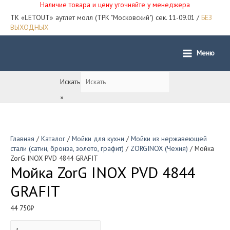
Наличие товара и цену уточняйте у менеджера
ТК «LETOUT» аутлет молл (ТРК "Московский") сек. 11-09.01 /
БЕЗ
ВЫХОДНЫХ
Меню
Main
Menu
Искать
×
Главная
/
Каталог
/
Мойки для кухни
/
Мойки из нержавеющей
стали (сатин, бронза, золото, графит)
/
ZORGINOX (Чехия)
/ Мойка
ZorG INOX PVD 4844 GRAFIT
Мойка ZorG INOX PVD 4844
GRAFIT
44 750
₽
Количество