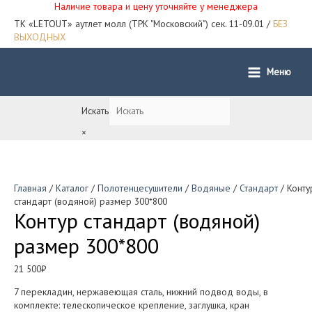
Наличие товара и цену уточняйте у менеджера
ТК «LETOUT» аутлет молл (ТРК "Московский") сек. 11-09.01 /
БЕЗ
ВЫХОДНЫХ
Меню
Main
Menu
Искать
×
Главная
/
Каталог
/
Полотенцесушители
/
Водяные
/
Стандарт
/ Конту
стандарт (водяной) размер 300*800
Контур стандарт (водяной)
размер 300*800
21 500
₽
7 перекладин, нержавеющая сталь, нижний подвод воды, в
комплекте: телескопическое крепление, заглушка, кран