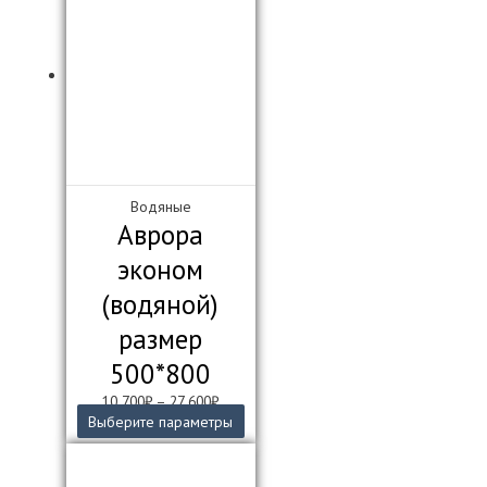
несколько
вариаций.
Опции
можно
выбрать
на
странице
товара.
Водяные
Аврора
эконом
(водяной)
размер
500*800
10 700
₽
–
27 600
₽
Этот
Выберите параметры
товар
имеет
несколько