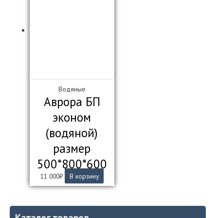
Водяные
Аврора БП
эконом
(водяной)
размер
500*800*600
11 000
₽
В корзину
Каталог товаров