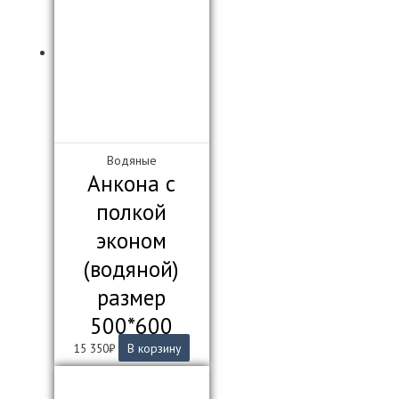
вариаций.
Опции
можно
выбрать
на
странице
товара.
Водяные
Анкона с
полкой
эконом
(водяной)
размер
500*600
15 350
₽
В корзину