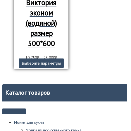
Виктория
эконом
(водяной)
размер
500*600
10 750
₽
–
23 000
₽
Этот
Выберите параметры
товар
имеет
несколько
вариаций.
Опции
Каталог товаров
можно
выбрать
на
странице
товара.
Мойки для кухни
Мойки из искусственного камня