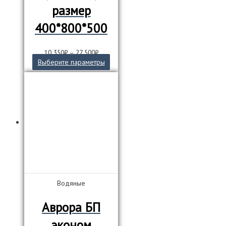
размер
400*800*500
10 350
₽
–
27 500
₽
Этот
Выберите параметры
товар
имеет
несколько
вариаций.
Опции
можно
выбрать
на
странице
товара.
Водяные
Аврора БП
эконом