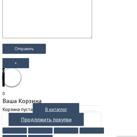
×
0
0
Ваша Корзина
Корзина пуста
В катаглог
Продллжить покупки