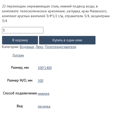
22 перекладин, нержавеющая сталь, нижний подвод воды, в
комплекте: телескопическое крепление, заглушка, кран Маевского,
комплект круглых вентилей 3/4*1/2 г/ш, отражетели 3/4, эксцентрики
3/4
Количество
товара
Альба
В корзину
Купить в один клик
Люкс
Категории:
Водяные
,
Люкс
,
Полотенцесушители
(водяной)
размер
Детали
500*1400
Размер, мм
500*1400
Размер М/О, мм
500
Способ подключения
нижнее
Вид
лесенка