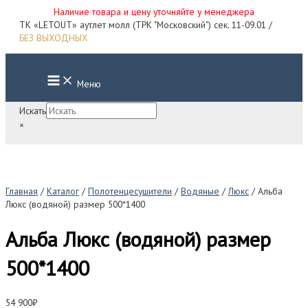
Наличие товара и цену уточняйте у менеджера
Перейти
ТК «LETOUT» аутлет молл (ТРК "Московский") сек. 11-09.01 /
к
БЕЗ ВЫХОДНЫХ
содержимому
Main
Меню
Menu
Искать
×
Главная
/
Каталог
/
Полотенцесушители
/
Водяные
/
Люкс
/ Альба
Люкс (водяной) размер 500*1400
Альба Люкс (водяной) размер
500*1400
54 900
₽