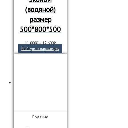
(водяной)
размер
500*800*500
11 000
₽
–
12 600
₽
Этот
Выберите параметры
товар
имеет
несколько
вариаций.
Опции
можно
выбрать
на
странице
товара.
Водяные