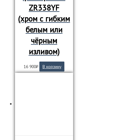
ZR338YF
(хром с гибким
белым или
чёрным
изливом)
16 900
₽
В корзину