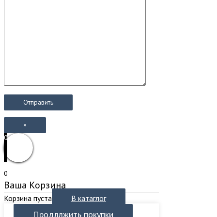
×
0
0
Ваша Корзина
Корзина пуста
В катаглог
Продллжить покупки