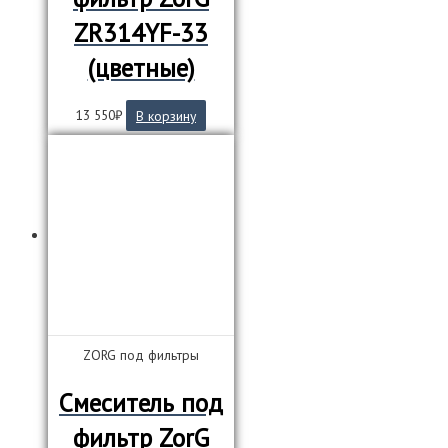
ZR314YF-33
(цветные)
13 550
₽
В корзину
ZORG под фильтры
Смеситель под
фильтр ZorG