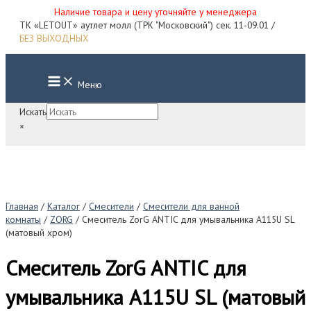
Наличие товара и цену уточняйте у менеджера
Перейти
ТК «LETOUT» аутлет молл (ТРК "Московский") сек. 11-09.01 /
к
БЕЗ ВЫХОДНЫХ
содержимому
Main
Меню
Menu
Искать
×
Главная
/
Каталог
/
Смесители
/
Смесители для ванной
комнаты
/
ZORG
/ Смеситель ZorG ANTIC для умывальника A115U SL
(матовый хром)
Смеситель ZorG ANTIC для
умывальника A115U SL (матовый