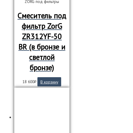
ZORG под фильтры
Смеситель под
фильтр ZorG
ZR312YF-50
BR (в бронзе и
светлой
бронзе)
18 600
₽
В корзину