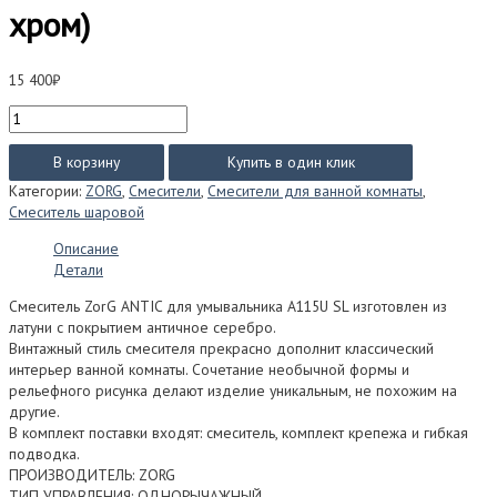
хром)
15 400
₽
Количество
товара
Смеситель
В корзину
Купить в один клик
ZorG
Категории:
ZORG
,
Смесители
,
Смесители для ванной комнаты
,
ANTIC
Смеситель шаровой
для
умывальника
Описание
A115U
Детали
SL
(матовый
Смеситель ZorG ANTIC для умывальника A115U SL изготовлен из
хром)
латуни с покрытием античное серебро.
Винтажный стиль смесителя прекрасно дополнит классический
интерьер ванной комнаты. Сочетание необычной формы и
рельефного рисунка делают изделие уникальным, не похожим на
другие.
В комплект поставки входят: смеситель, комплект крепежа и гибкая
подводка.
ПРОИЗВОДИТЕЛЬ: ZORG
ТИП УПРАВЛЕНИЯ: ОДНОРЫЧАЖНЫЙ