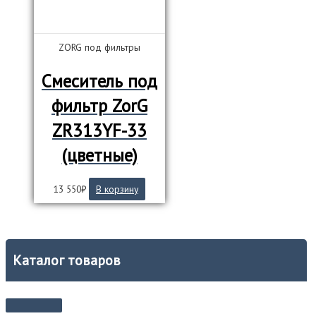
ZORG под фильтры
Смеситель под
фильтр ZorG
ZR313YF-33
(цветные)
13 550
₽
В корзину
Каталог товаров