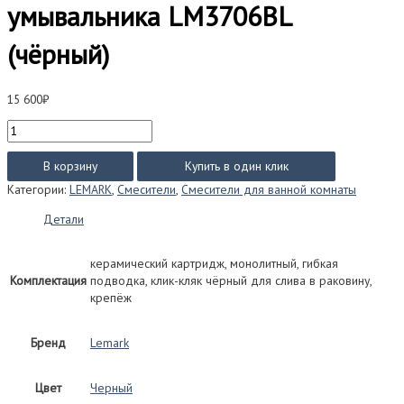
умывальника LM3706BL
(чёрный)
15 600
₽
Количество
товара
Смеситель
В корзину
Купить в один клик
Lemark
Категории:
LEMARK
,
Смесители
,
Смесители для ванной комнаты
BRONX
для
Детали
умывальника
LM3706BL
керамический картридж, монолитный, гибкая
(чёрный)
Комплектация
подводка, клик-кляк чёрный для слива в раковину,
крепёж
Бренд
Lemark
Цвет
Черный