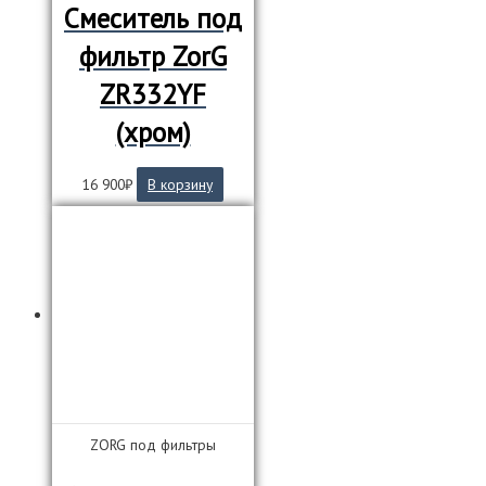
Смеситель под
фильтр ZorG
ZR332YF
(хром)
16 900
₽
В корзину
ZORG под фильтры