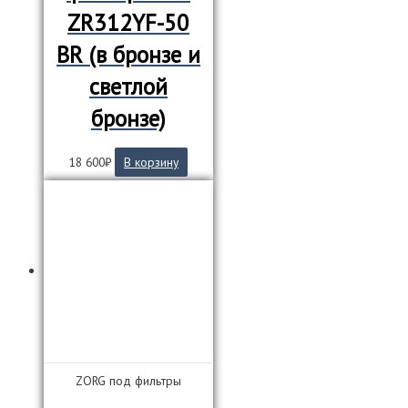
ZR312YF-50
BR (в бронзе и
светлой
бронзе)
18 600
₽
В корзину
ZORG под фильтры