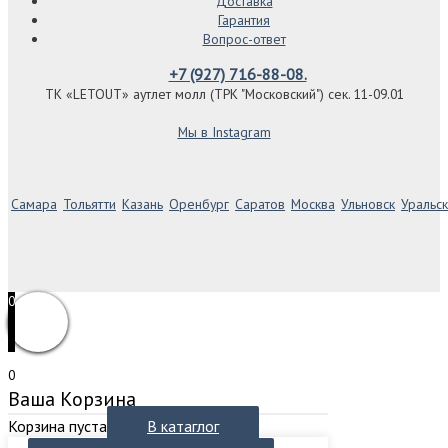
Доставка
Гарантия
Вопрос-ответ
+7 (927) 716-88-08.
ТК «LETOUT» аутлет молл (ТРК "Московский") сек. 11-09.01
Мы в Instagram
Самара
Тольятти
Казань
Оренбург
Саратов
Москва
Ульновск
Уральск
0
0
Ваша Корзина
Корзина пуста
В катаглог