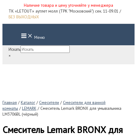
Наличие товара и цену уточняйте у менеджера
Перейти
ТК «LETOUT» аутлет молл (ТРК "Московский") сек. 11-09.01 /
к
БЕЗ ВЫХОДНЫХ
содержимому
Main
Меню
Menu
Искать
×
Главная
/
Каталог
/
Смесители
/
Смесители для ванной
комнаты
/
LEMARK
/ Смеситель Lemark BRONX для умывальника
LM3706BL (чёрный)
Смеситель Lemark BRONX для