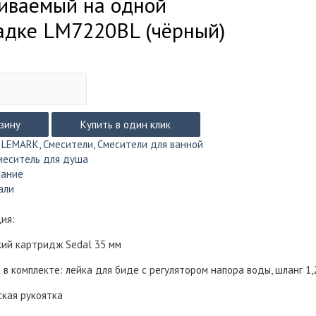
иваемый на одной
дке LM7220BL (чёрный)
рзину
Купить в один клик
:
LEMARK
,
Смесители
,
Смесители для ванной
меситель для душа
ким
сание
али
мый
ия:
ий картридж Sedal 35 мм
 в комплекте: лейка для биде с регулятором напора воды, шланг 1,
кая рукоятка