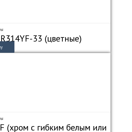
ры
ZR314YF-33 (цветные)
ну
ры
F (хром с гибким белым или