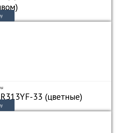
ивом)
ну
ры
ZR313YF-33 (цветные)
ну