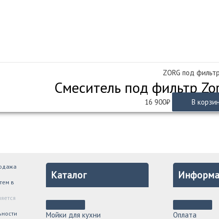
ZORG под фильт
Смеситель под фильтр Zo
16 900
₽
В корзи
родажа
Каталог
Информа
тем в
ляется
ьности
Мойки для кухни
Оплата