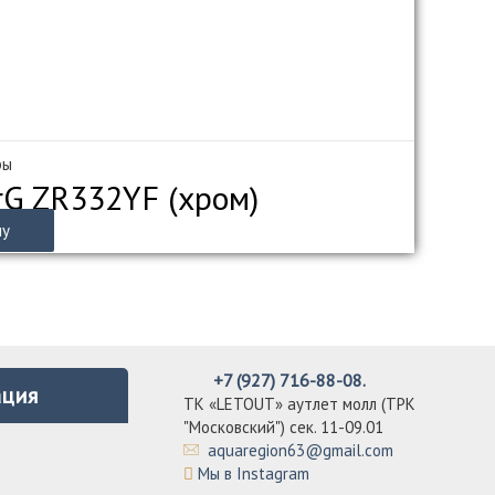
ры
rG ZR332YF (хром)
ну
+7 (927) 716-88-08.
ция
ТК «LETOUT» аутлет молл (ТРК
"Московский") сек. 11-09.01
aquaregion63@gmail.com
Мы в Instagram