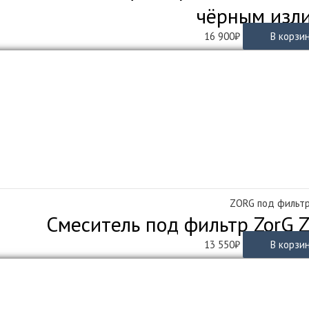
чёрным изл
16 900
₽
В корзи
ZORG под фильт
Смеситель под фильтр ZorG 
13 550
₽
В корзи