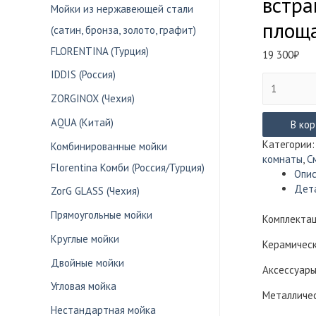
встра
Мойки из нержавеющей стали
площа
(сатин, бронза, золото, графит)
FLORENTINA (Турция)
19 300
₽
IDDIS (Россия)
Количество
товара
ZORGINOX (Чехия)
Смеситель
AQUA (Китай)
Lemark
В ко
URSUS
Категории
Комбинированные мойки
с
комнаты
,
С
Florentina Комби (Россия/Турция)
гигиеничес
Опи
душем
Дет
ZorG GLASS (Чехия)
встраивае
на
Прямоугольные мойки
Комплектац
одной
Круглые мойки
площадке
Керамическ
LM7220BL
Двойные мойки
Аксессуары
(чёрный)
Угловая мойка
Металличес
Нестандартная мойка