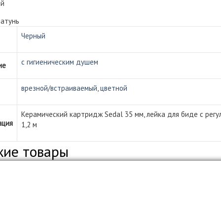
ый
латунь
Черный
с гигиеническим душем
ие
врезной/встраиваемый
,
цветной
Керамический картридж Sedal 35 мм, лейка для биде с регу
ация
1,2 м
жие товары