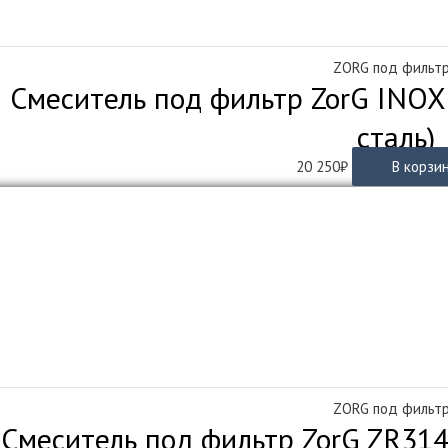
ZORG под фильт
Смеситель под фильтр ZorG INOX
сталь)
20 250
₽
В корзи
ZORG под фильт
Смеситель под фильтр ZorG ZR314Y