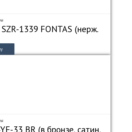
ры
 SZR-1339 FONTAS (нерж.
ну
ры
F-33 BR (в бронзе, сатин,