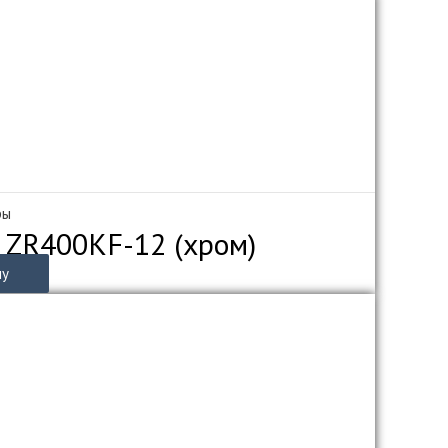
ры
 ZR400KF-12 (хром)
ну