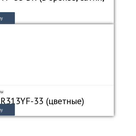
ну
ры
ZR313YF-33 (цветные)
ну