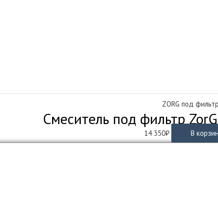
ZORG под фильт
Смеситель под фильтр ZorG
14 350
₽
В корзи