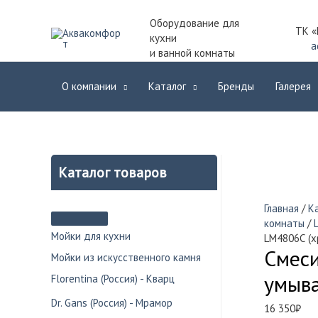
Оборудование для
ТК «
кухни
a
и ванной комнаты
О компании
Каталог
Бренды
Галерея
Каталог товаров
Главная
/
К
комнаты
/
Мойки для кухни
LM4806С (х
Смеси
Мойки из искусственного камня
умыва
Florentina (Россия) - Кварц
Dr. Gans (Россия) - Мрамор
16 350
₽