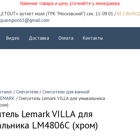
Наличие товара и цену уточняйте у менеджера
LETOUT» аутлет молл (ТРК "Московский") сек. 11-09.01 /
БЕЗ ВЫХО
quaregion63@gmail.com
Видео
Доставка
Оплата
Контакты
аталог
/
Смесители
/
Смесители для ванной
LEMARK
/ Смеситель Lemark VILLA для умывальника
ром)
тель Lemark VILLA для
льника LM4806С (хром)