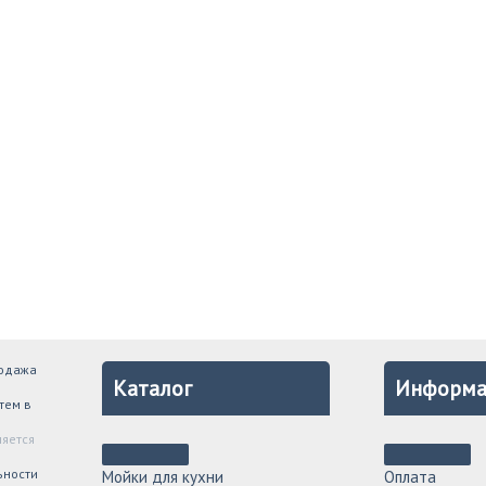
родажа
Каталог
Информа
тем в
ляется
ьности
Мойки для кухни
Оплата