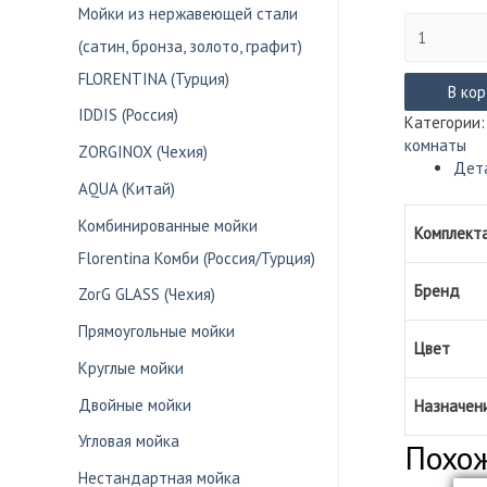
Мойки из нержавеющей стали
Количество
(сатин, бронза, золото, графит)
товара
Смеситель
FLORENTINA (Турция)
Lemark
В ко
VILLA
IDDIS (Россия)
Категории
для
комнаты
ZORGINOX (Чехия)
умывальни
Дет
LM4806С
AQUA (Китай)
(хром)
Комбинированные мойки
Комплект
Florentina Комби (Россия/Турция)
Бренд
ZorG GLASS (Чехия)
Прямоугольные мойки
Цвет
Круглые мойки
Двойные мойки
Назначен
Угловая мойка
Похо
Нестандартная мойка