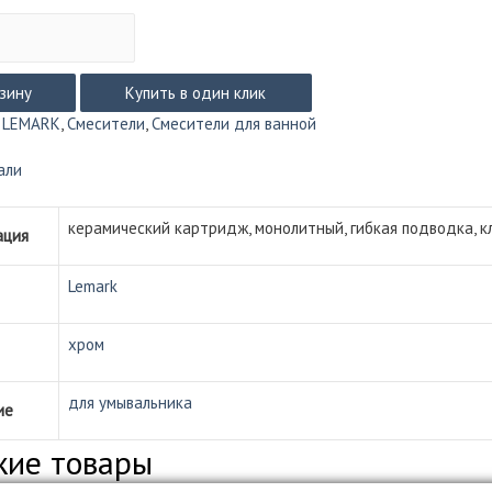
рзину
Купить в один клик
:
LEMARK
,
Смесители
,
Смесители для ванной
ка
али
керамический картридж, монолитный, гибкая подводка, кл
ация
Lemark
хром
для умывальника
ие
жие товары