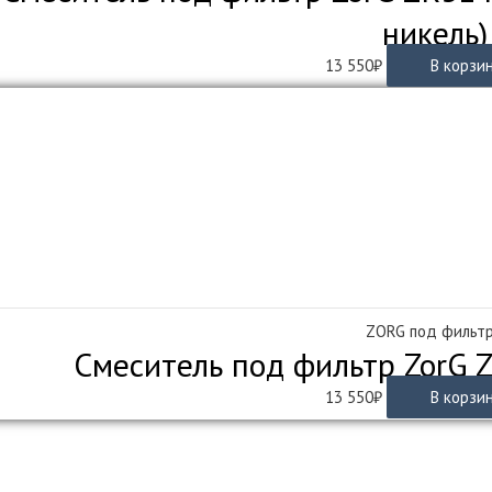
никель)
13 550
₽
В корзи
ZORG под фильт
Смеситель под фильтр ZorG 
13 550
₽
В корзи