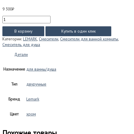
9 300
₽
Количество
товара
Смеситель
В корзину
Купить в один клик
Lemark
Категории:
LEMARK
,
Смесители
,
Смесители для ванной комнаты
,
plus
Смеситель для душа
SPIRIT
для
Детали
ванны/
душа
Назначение
для ванны/душа
LM1912C
Тип
двуручные
Бренд
Lemark
Цвет
хром
Похожие товары