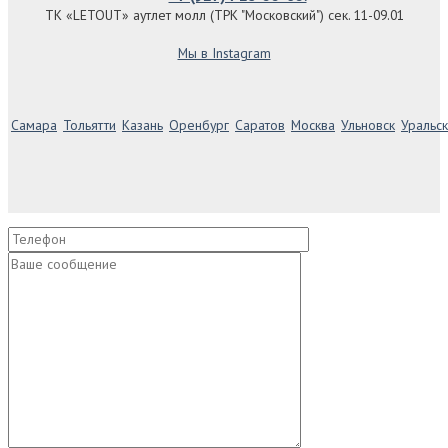
ТК «LETOUT» аутлет молл (ТРК "Московский") сек. 11-09.01
Мы в Instagram
Самара
Тольятти
Казань
Оренбург
Саратов
Москва
Ульновск
Уральск