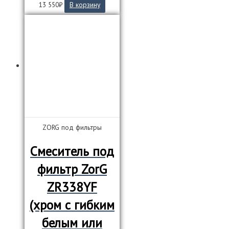
13 550
₽
В корзину
ZORG под фильтры
Смеситель под
фильтр ZorG
ZR338YF
(хром с гибким
белым или