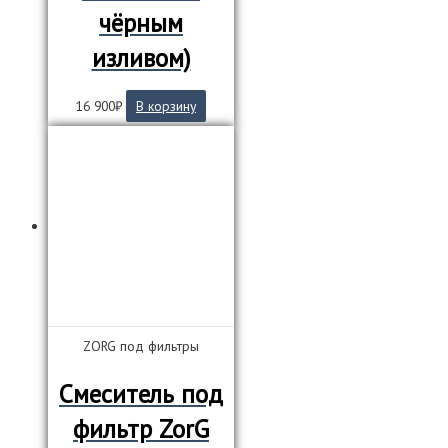
чёрным
изливом)
16 900
₽
В корзину
ZORG под фильтры
Смеситель под
фильтр ZorG