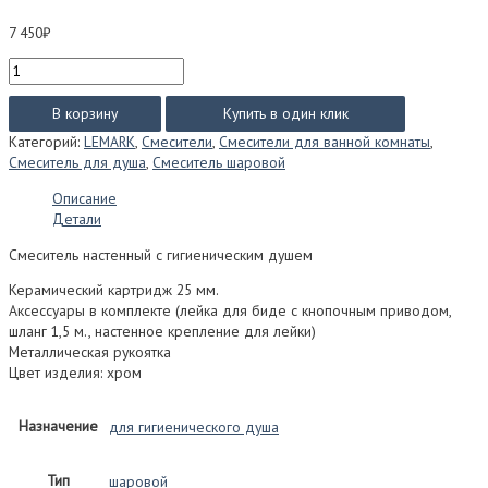
7 450
₽
Количество
товара
Смеситель
В корзину
Купить в один клик
Lemark
Категорий:
LEMARK
,
Смесители
,
Смесители для ванной комнаты
,
PRAMEN
Смеситель для душа
,
Смеситель шаровой
для
гигиенического
Описание
душа
Детали
LM3318C
Смеситель настенный с гигиеническим душем
Керамический картридж 25 мм.
Аксессуары в комплекте (лейка для биде с кнопочным приводом,
шланг 1,5 м., настенное крепление для лейки)
Металлическая рукоятка
Цвет изделия: хром
Назначение
для гигиенического душа
Тип
шаровой