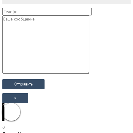
×
0
0