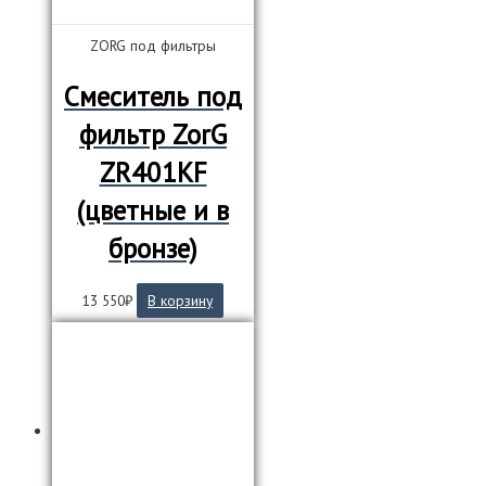
ZORG под фильтры
Смеситель под
фильтр ZorG
ZR401KF
(цветные и в
бронзе)
13 550
₽
В корзину