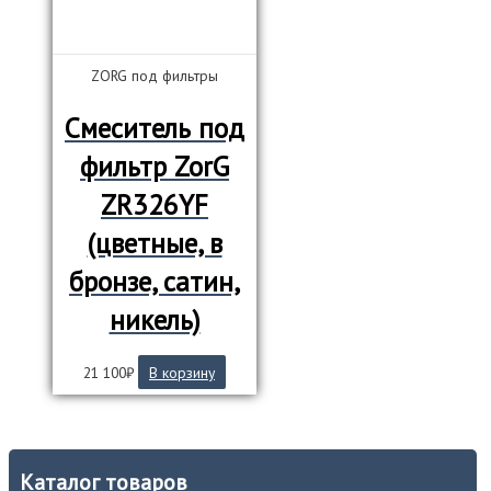
ZORG под фильтры
Смеситель под
фильтр ZorG
ZR326YF
(цветные, в
бронзе, сатин,
никель)
21 100
₽
В корзину
Каталог товаров