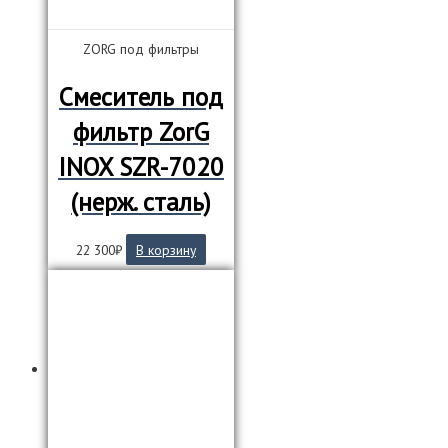
ZORG под фильтры
Смеситель под
фильтр ZorG
INOX SZR-7020
(нерж. сталь)
22 300
₽
В корзину