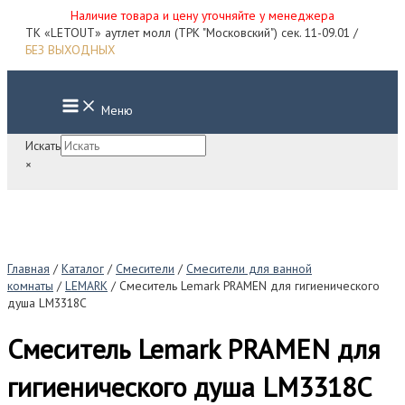
Наличие товара и цену уточняйте у менеджера
Перейти
ТК «LETOUT» аутлет молл (ТРК "Московский") сек. 11-09.01 /
к
БЕЗ ВЫХОДНЫХ
содержимому
Main
Меню
Menu
Искать
×
Главная
/
Каталог
/
Смесители
/
Смесители для ванной
комнаты
/
LEMARK
/ Смеситель Lemark PRAMEN для гигиенического
душа LM3318C
Смеситель Lemark PRAMEN для
гигиенического душа LM3318C