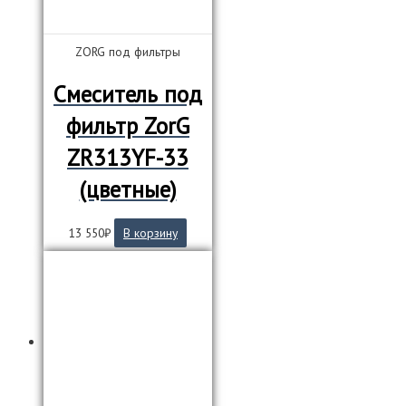
ZORG под фильтры
Смеситель под
фильтр ZorG
ZR313YF-33
(цветные)
13 550
₽
В корзину