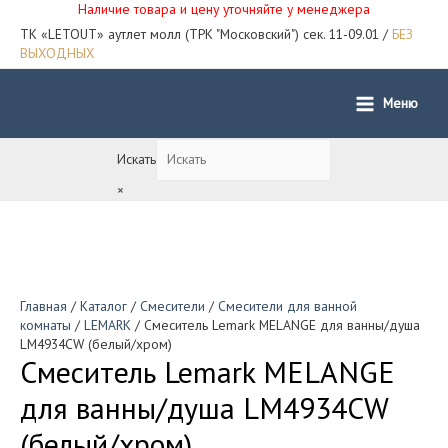
Наличие товара и цену уточняйте у менеджера
ТК «LETOUT» аутлет молл (ТРК "Московский") сек. 11-09.01 /
БЕЗ
ВЫХОДНЫХ
Меню
Main
Menu
Искать
×
Главная
/
Каталог
/
Смесители
/
Смесители для ванной
комнаты
/
LEMARK
/ Смеситель Lemark MELANGE для ванны/душа
LM4934СW (белый/хром)
Смеситель Lemark MELANGE
для ванны/душа LM4934СW
(белый/хром)