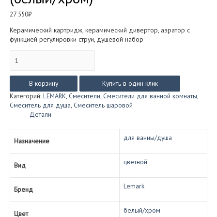
27 550
₽
Керамический картридж, керамический дивертор, аэратор с
функцией регулировки струи, душевой набор
Количество
товара
Смеситель
Lemark
В корзину
Купить в один клик
MELANGE
Категорий:
LEMARK
,
Смесители
,
Смесители для ванной комнаты
,
для
Смеситель для душа
,
Смеситель шаровой
ванны/
Детали
душа
LM4934СW
(белый/
для ванны/душа
Назначение
хром)
цветной
Вид
Lemark
Бренд
белый/хром
Цвет