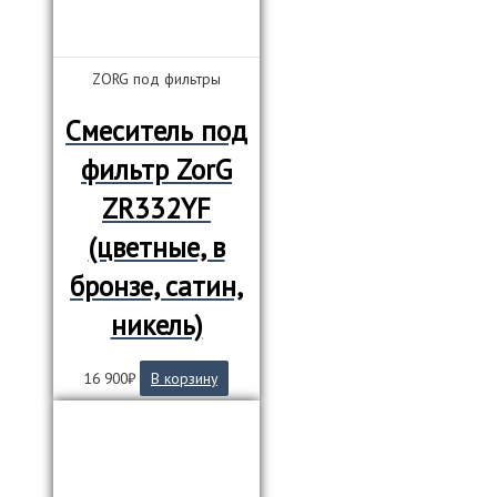
ZORG под фильтры
Смеситель под
фильтр ZorG
ZR332YF
(цветные, в
бронзе, сатин,
никель)
16 900
₽
В корзину