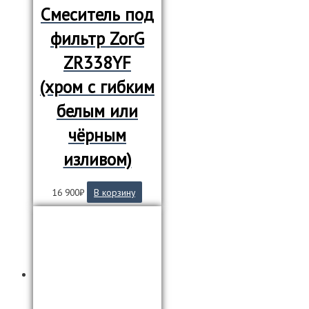
Смеситель под
фильтр ZorG
ZR338YF
(хром с гибким
белым или
чёрным
изливом)
16 900
₽
В корзину