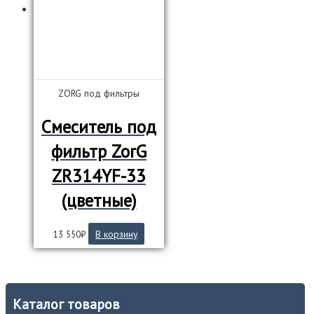
ZORG под фильтры
Смеситель под
фильтр ZorG
ZR314YF-33
(цветные)
13 550
₽
В корзину
Каталог товаров