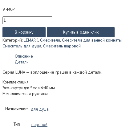
9 440
₽
Количество
товара
Смеситель
В корзину
Купить в один клик
Lemark
Категорий:
LEMARK
,
Смесители
,
Смесители для ванной комнаты
,
LUNA
Смеситель для душа
,
Смеситель шаровой
для
душа
Описание
встраиваемый
Детали
LM4123C
Серия LUNA — воплощение грации в каждой детали.
Комплектация:
Эко-картридж Sedal®40 мм
Металлическая рукоятка
Назначение
для душа
Тип
шаровой