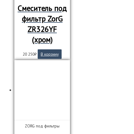
Смеситель под
фильтр ZorG
ZR326YF
(хром)
20 250
₽
В корзину
ZORG под фильтры