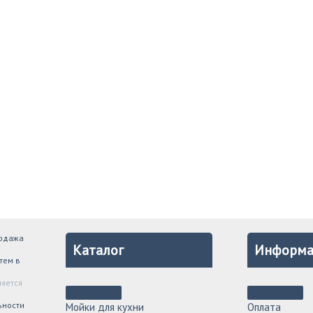
родажа
Каталог
Информа
тем в
ляется
ьности
Мойки для кухни
Оплата