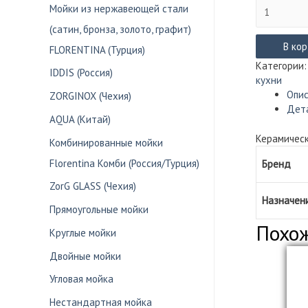
Количество
Мойки из нержавеющей стали
товара
(сатин, бронза, золото, графит)
Смеситель
IDDIS
В ко
FLORENTINA (Турция)
Bridge
Категории
IDDIS (Россия)
для
кухни
кухни
Опи
ZORGINOX (Чехия)
BRDSB00i05
Дет
AQUA (Китай)
Керамическ
Комбинированные мойки
Florentina Комби (Россия/Турция)
Бренд
ZorG GLASS (Чехия)
Назначен
Прямоугольные мойки
Похо
Круглые мойки
Двойные мойки
Угловая мойка
Нестандартная мойка