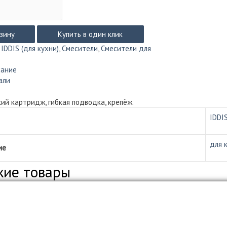
рзину
Купить в один клик
:
IDDIS (для кухни)
,
Смесители
,
Смесители для
сание
али
ий картридж, гибкая подводка, крепёж.
IDDI
для 
ие
жие товары