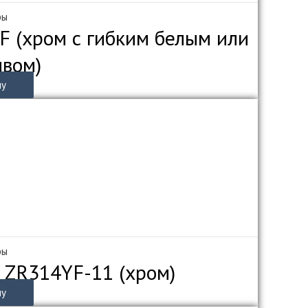
ры
F (хром с гибким белым или
ивом)
ну
ры
 ZR314YF-11 (хром)
ну