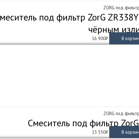
ZORG под фильт
меситель под фильтр ZorG ZR338Y
чёрным изл
16 900
₽
В корзи
ZORG под фильт
Смеситель под фильтр ZorG
13 550
₽
В корзи