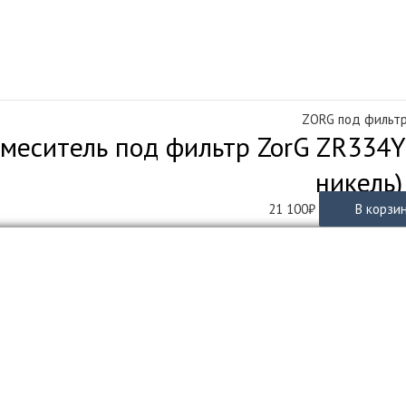
ZORG под фильт
меситель под фильтр ZorG ZR334YF
никель)
21 100
₽
В корзи