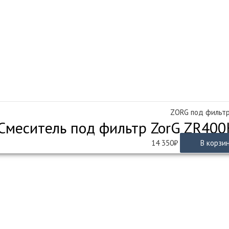
ZORG под фильт
Смеситель под фильтр ZorG ZR400K
14 350
₽
В корзи