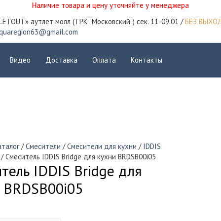
Наличие товара и цену уточняйте у менеджера
LETOUT» аутлет молл (ТРК "Московский") сек. 11-09.01 /
БЕЗ ВЫХО
quaregion63@gmail.com
Видео
Доставка
Оплата
Контакты
аталог
/
Смесители
/
Смесители для кухни
/
IDDIS
/ Смеситель IDDIS Bridge для кухни BRDSB00i05
тель IDDIS Bridge для
и BRDSB00i05