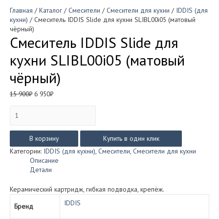
Главная
/
Каталог
/
Смесители
/
Смесители для кухни
/
IDDIS (для
кухни)
/ Смеситель IDDIS Slide для кухни SLIBL00i05 (матовый
чёрный)
Смеситель IDDIS Slide для
кухни SLIBL00i05 (матовый
чёрный)
Первоначальная
Текущая
15 900
₽
6 950
₽
цена
цена:
Количество
составляла
6
товара
15
950₽.
Смеситель
900₽.
IDDIS
В корзину
Купить в один клик
Slide
Категории:
IDDIS (для кухни)
,
Смесители
,
Смесители для кухни
для
Описание
кухни
Детали
SLIBL00i05
(матовый
Керамический картридж, гибкая подводка, крепёж.
чёрный)
IDDIS
Бренд