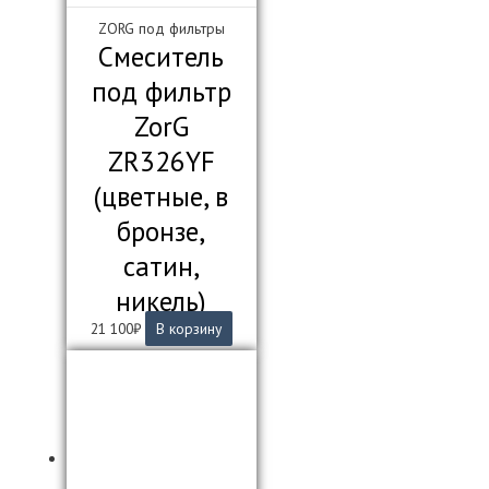
ZORG под фильтры
Смеситель
под фильтр
ZorG
ZR326YF
(цветные, в
бронзе,
сатин,
никель)
21 100
₽
В корзину