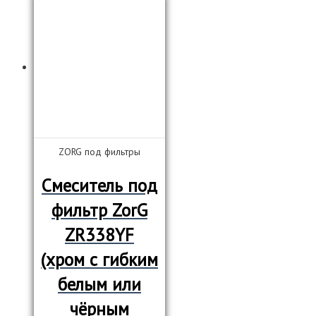
ZORG под фильтры
Смеситель под
фильтр ZorG
ZR338YF
(хром с гибким
белым или
чёрным