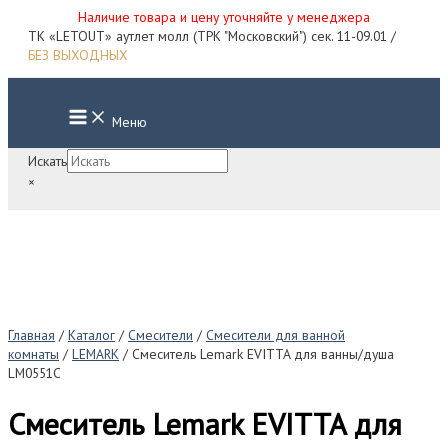
Наличие товара и цену уточняйте у менеджера
Перейти
ТК «LETOUT» аутлет молл (ТРК "Московский") сек. 11-09.01 /
к
БЕЗ ВЫХОДНЫХ
содержимому
Main
Меню
Menu
Искать
×
Главная
/
Каталог
/
Смесители
/
Смесители для ванной
комнаты
/
LEMARK
/ Смеситель Lemark EVITTA для ванны/душа
LM0551C
Смеситель Lemark EVITTA для