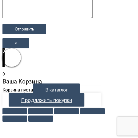
×
0
0
Ваша Корзина
Корзина пуста
В катаглог
Продллжить покупки