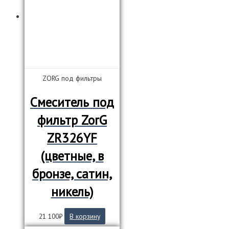
ZORG под фильтры
Смеситель под
фильтр ZorG
ZR326YF
(цветные, в
бронзе, сатин,
никель)
21 100
₽
В корзину