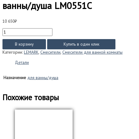
ванны/душа LM0551C
10 650
₽
Количество
товара
Смеситель
В корзину
Купить в один клик
Lemark
Категории:
LEMARK
,
Смесители
,
Смесители для ванной комнаты
EVITTA
для
Детали
ванны/
душа
Назначение
для ванны/душа
LM0551C
Похожие товары