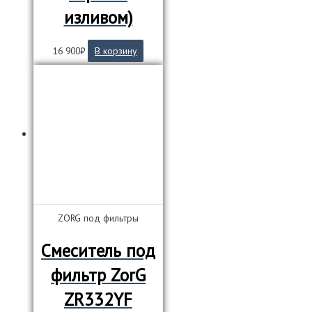
изливом)
16 900
₽
В корзину
ZORG под фильтры
Смеситель под
фильтр ZorG
ZR332YF