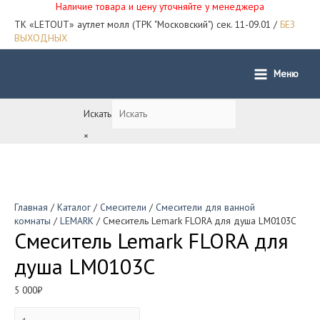
Наличие товара и цену уточняйте у менеджера
ТК «LETOUT» аутлет молл (ТРК "Московский") сек. 11-09.01 /
БЕЗ
ВЫХОДНЫХ
Меню
Main
Menu
Искать
×
Главная
/
Каталог
/
Смесители
/
Смесители для ванной
комнаты
/
LEMARK
/ Смеситель Lemark FLORA для душа LM0103C
Смеситель Lemark FLORA для
душа LM0103C
5 000
₽
Количество