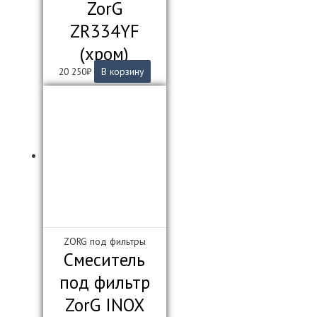
ZorG
ZR334YF
(хром)
20 250
₽
В корзину
ZORG под фильтры
Смеситель
под фильтр
ZorG INOX