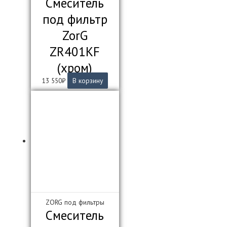
Смеситель
под фильтр
ZorG
ZR401KF
(хром)
13 550
₽
В корзину
ZORG под фильтры
Смеситель