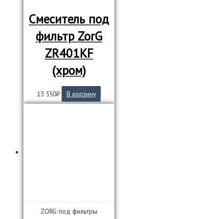
Смеситель под
фильтр ZorG
ZR401KF
(хром)
13 550
₽
В корзину
ZORG под фильтры