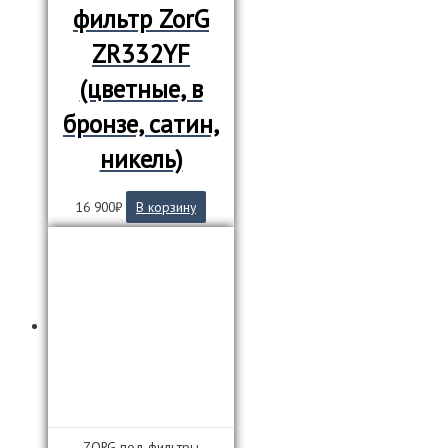
фильтр ZorG
ZR332YF
(цветные, в
бронзе, сатин,
никель)
16 900
₽
В корзину
ZORG под фильтры