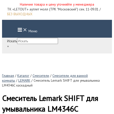
Наличие товара и цену уточняйте у менеджера
Перейти
ТК «LETOUT» аутлет молл (ТРК "Московский") сек. 11-09.01 /
к
БЕЗ ВЫХОДНЫХ
содержимому
Main
Меню
Menu
Искать
×
Главная
/
Каталог
/
Смесители
/
Смесители для ванной
комнаты
/
LEMARK
/ Смеситель Lemark SHIFT для умывальника
LM4346C каскадный
Смеситель Lemark SHIFT для
умывальника LM4346C