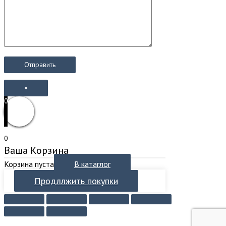
×
0
0
Ваша Корзина
Корзина пуста
В катаглог
Продллжить покупки