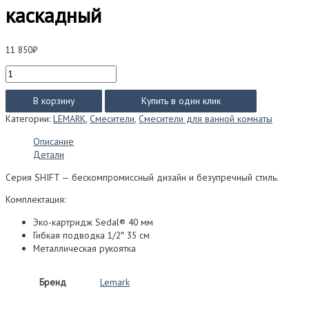
каскадный
11 850
₽
Количество
товара
Смеситель
В корзину
Купить в один клик
Lemark
Категории:
LEMARK
,
Смесители
,
Смесители для ванной комнаты
SHIFT
для
Описание
умывальника
Детали
LM4346C
каскадный
Серия SHIFT — бескомпромиссный дизайн и безупречный стиль.
Комплектация:
Эко-картридж Sedal® 40 мм
Гибкая подводка 1/2″ 35 см
Металлическая рукоятка
Бренд
Lemark