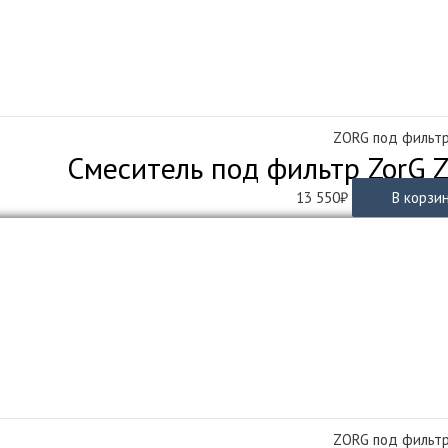
ZORG под фильт
Смеситель под фильтр ZorG 
13 550
₽
В корзи
ZORG под фильт