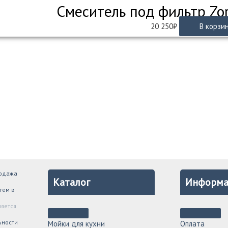
Смеситель под фильтр Zo
20 250
₽
В корзи
родажа
Каталог
Информа
тем в
ляется
ьности
Мойки для кухни
Оплата