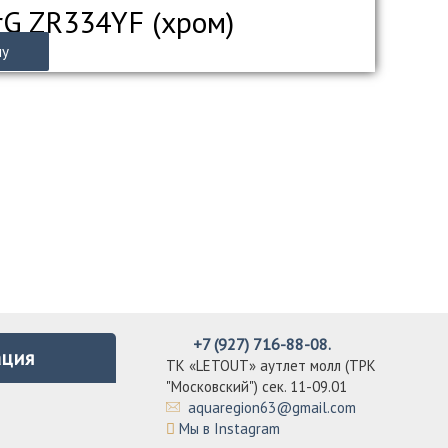
rG ZR334YF (хром)
ну
+7 (927) 716-88-08.
ция
ТК «LETOUT» аутлет молл (ТРК
"Московский") сек. 11-09.01
aquaregion63@gmail.com
Мы в Instagram