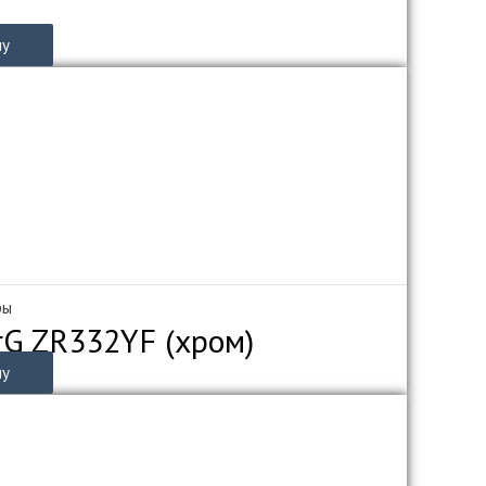
ну
ры
rG ZR332YF (хром)
ну