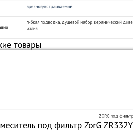
врезной/встраиваемый
гибкая подводка, душевой набор, керамический диве
ация
излив
жие товары
ZORG под фильт
меситель под фильтр ZorG ZR332YF