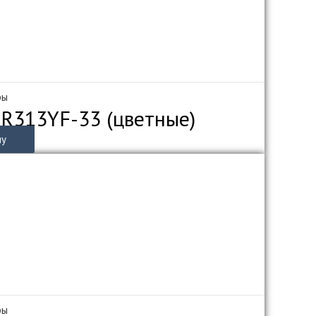
ры
ZR313YF-33 (цветные)
ну
ры