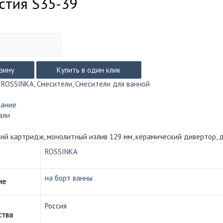
стия S35-39
рзину
Купить в один клик
:
ROSSINKA
,
Смесители
,
Смесители для ванной
сание
али
ий картридж, монолитный излив 129 мм, керамический дивертор, д
ROSSINKA
на борт ванны
ие
Россия
ства