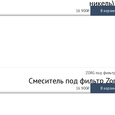
никель)
16 900
₽
В корзи
ZORG под фильт
Смеситель под фильтр Zo
16 900
₽
В корзи