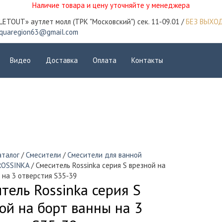
Наличие товара и цену уточняйте у менеджера
LETOUT» аутлет молл (ТРК "Московский") сек. 11-09.01 /
БЕЗ ВЫХО
quaregion63@gmail.com
Видео
Доставка
Оплата
Контакты
аталог
/
Смесители
/
Смесители для ванной
ROSSINKA
/ Смеситель Rossinka серия S врезной на
 на 3 отверстия S35-39
тель Rossinka серия S
ой на борт ванны на 3