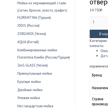
отвер
Мойки из нержавеющей стали
14 750
₽
(сатин, бронза, золото, графит)
FLORENTINA (Турция)
Количество
товара
IDDIS (Россия)
Смеситель
ZORGINOX (Чехия)
Rossinka
В ко
серия
Категории
AQUA (Китай)
S
комнаты
врезной
Комбинированные мойки
Опи
на
Дет
Florentina Комби (Россия/Турция)
борт
ванны
ZorG GLASS (Чехия)
керамическ
на
Прямоугольные мойки
3
Бренд
отверстия
Круглые мойки
S35-
Назначен
39
Двойные мойки
Угловая мойка
Страна
производ
Нестандартная мойка