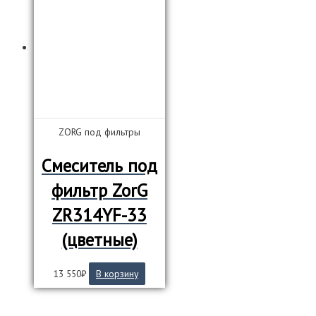
ZORG под фильтры
Смеситель под
фильтр ZorG
ZR314YF-33
(цветные)
13 550
₽
В корзину