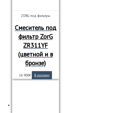
ZORG под фильтры
Смеситель под
фильтр ZorG
ZR311YF
(цветной и в
бронзе)
16 900
₽
В корзину