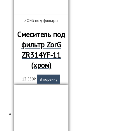
ZORG под фильтры
Смеситель под
фильтр ZorG
ZR314YF-11
(хром)
13 550
₽
В корзину