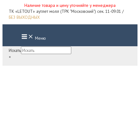
Наличие товара и цену уточняйте у менеджера
Перейти
ТК «LETOUT» аутлет молл (ТРК "Московский") сек. 11-09.01 /
к
БЕЗ ВЫХОДНЫХ
содержимому
Main
Меню
Menu
Искать
×