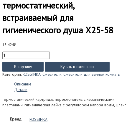
термостатический,
встраиваемый для
гигиенического душа X25-58
13 424
₽
Количество
товара
Смеситель
В корзину
Купить в один клик
Rossinka
Категории:
ROSSINKA
,
Смесители
,
Смесители для ванной комнаты
серия
X
Описание
термостатический,
Детали
встраиваемый
для
термостатический картридж, переключатель с керамическими
гигиенического
пластинами, гигиеническая лейка с регулятором напора воды, шланг
душа
X25-
Бренд
ROSSINKA
58