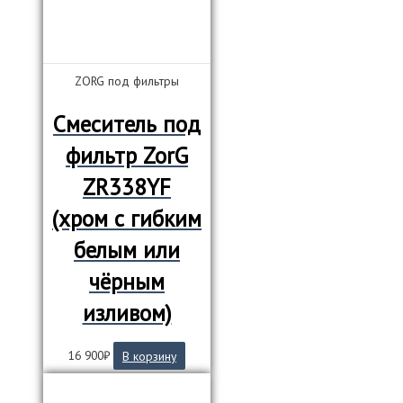
ZORG под фильтры
Смеситель под
фильтр ZorG
ZR338YF
(хром с гибким
белым или
чёрным
изливом)
16 900
₽
В корзину