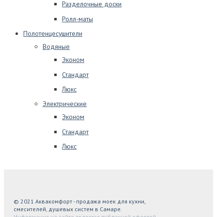
Разделочные доски
Ролл-маты
Полотенцесушители
Водяные
Эконом
Стандарт
Люкс
Электрические
Эконом
Стандарт
Люкс
© 2021 Аквакомфорт - продажа моек для кухни,
смесителей, душевых систем в Самаре.
Информация на сайте является публичной офертой