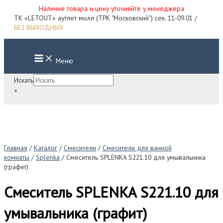
Наличие товара и цену уточняйте у менеджера
Перейти
ТК «LETOUT» аутлет молл (ТРК "Московский") сек. 11-09.01 /
к
БЕЗ ВЫХОДНЫХ
содержимому
Main
Меню
Menu
Искать
×
Главная
/
Каталог
/
Смесители
/
Смесители для ванной
комнаты
/
Splenka
/ Смеситель SPLENKA S221.10 для умывальника
(графит)
Смеситель SPLENKA S221.10 для
умывальника (графит)