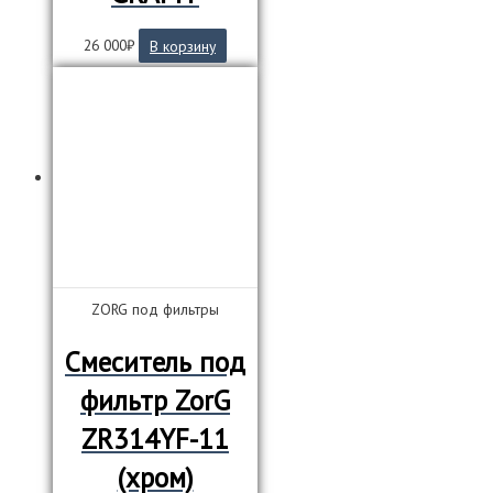
26 000
₽
В корзину
ZORG под фильтры
Смеситель под
фильтр ZorG
ZR314YF-11
(хром)