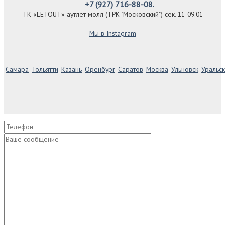
+7 (927) 716-88-08.
ТК «LETOUT» аутлет молл (ТРК "Московский") сек. 11-09.01
Мы в Instagram
Самара
Тольятти
Казань
Оренбург
Саратов
Москва
Ульновск
Уральск