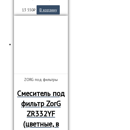
13 550
₽
В корзину
ZORG под фильтры
Смеситель под
фильтр ZorG
ZR332YF
(цветные, в