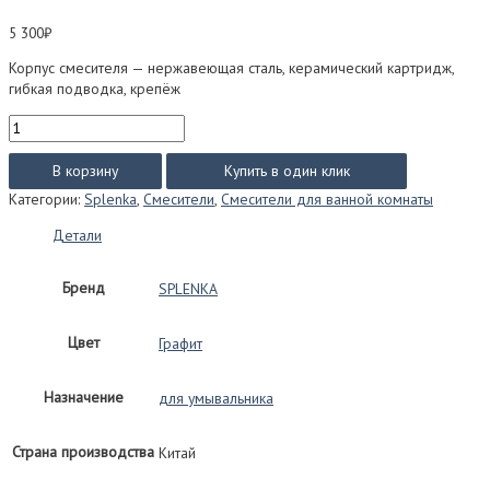
5 300
₽
Корпус смесителя — нержавеющая сталь, керамический картридж,
гибкая подводка, крепёж
Количество
товара
Смеситель
В корзину
Купить в один клик
SPLENKA
Категории:
Splenka
,
Смесители
,
Смесители для ванной комнаты
S221.10
для
Детали
умывальника
(графит)
Бренд
SPLENKA
Цвет
Графит
Назначение
для умывальника
Страна производства
Китай