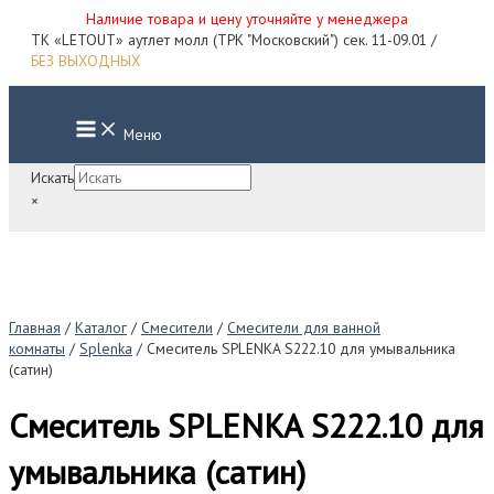
Наличие товара и цену уточняйте у менеджера
Перейти
ТК «LETOUT» аутлет молл (ТРК "Московский") сек. 11-09.01 /
к
БЕЗ ВЫХОДНЫХ
содержимому
Main
Меню
Menu
Искать
×
Главная
/
Каталог
/
Смесители
/
Смесители для ванной
комнаты
/
Splenka
/ Смеситель SPLENKA S222.10 для умывальника
(сатин)
Смеситель SPLENKA S222.10 для
умывальника (сатин)