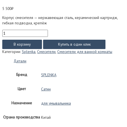
5 500
₽
Корпус смесителя — нержавеющая сталь, керамический картридж,
гибкая подводка, крепёж
Количество
товара
Смеситель
В корзину
Купить в один клик
SPLENKA
Категории:
Splenka
,
Смесители
,
Смесители для ванной комнаты
S222.10
для
Детали
умывальника
(сатин)
Бренд
SPLENKA
Цвет
Сатин
Назначение
для умывальника
Страна производства
Китай