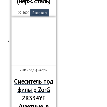
(нерж. сталь)
22 300
₽
В корзину
ZORG под фильтры
Смеситель под
фильтр ZorG
ZR334YF
(цветные, в