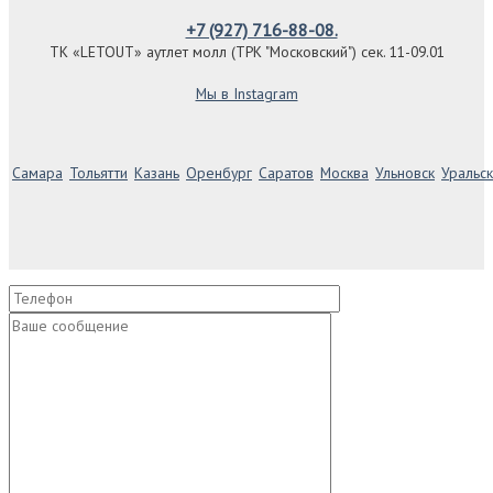
+7 (927) 716-88-08.
ТК «LETOUT» аутлет молл (ТРК "Московский") сек. 11-09.01
Мы в Instagram
Самара
Тольятти
Казань
Оренбург
Саратов
Москва
Ульновск
Уральск