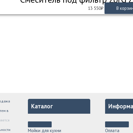
13 550
₽
В корзи
родажа
Каталог
Информа
тем в
ляется
ьности
Мойки для кухни
Оплата