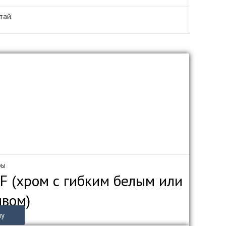
тай
ры
F (хром с гибким белым или
ивом)
ну