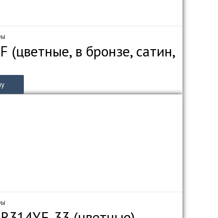
ры
 (цветные, в бронзе, сатин,
ну
ры
ZR314YF-33 (цветные)