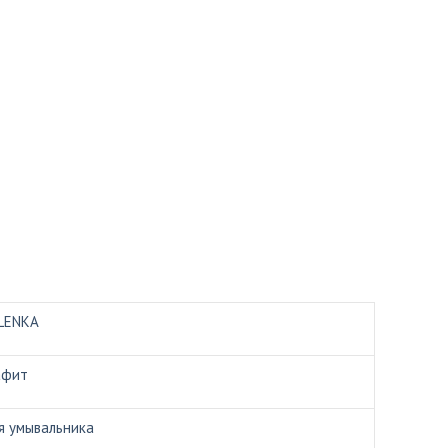
LENKA
афит
я умывальника