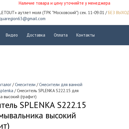
Наличие товара и цену уточняйте у менеджера
LETOUT» аутлет молл (ТРК "Московский") сек. 11-09.01 /
БЕЗ ВЫХО
quaregion63@gmail.com
Видео
Доставка
Оплата
Контакты
аталог
/
Смесители
/
Смесители для ванной
Splenka
/ Смеситель SPLENKA S222.15 для
а высокий (графит)
тель SPLENKA S222.15
мывальника высокий
ит)