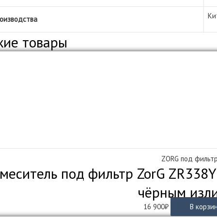
Ки
роизводства
жие товары
ZORG под фильт
меситель под фильтр ZorG ZR338Y
чёрным изл
16 900
₽
В корзи