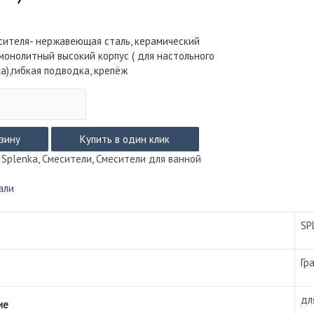
сителя- нержавеющая сталь, керамический
монолитный высокий корпус ( для настольного
а),гибкая подводка, крепёж
рзину
Купить в один клик
:
Splenka
,
Смесители
,
Смесители для ванной
ка
али
SP
Гр
дл
ие