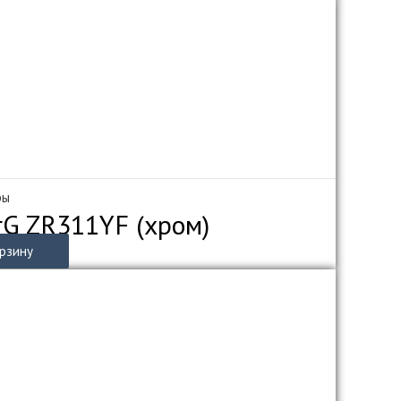
ры
rG ZR311YF (хром)
орзину