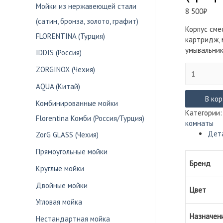
Мойки из нержавеющей стали
8 500
₽
(сатин, бронза, золото, графит)
Корпус сме
FLORENTINA (Турция)
картридж, 
умывальник
IDDIS (Россия)
Количество
ZORGINOX (Чехия)
товара
AQUA (Китай)
Смеситель
SPLENKA
В ко
Комбинированные мойки
S222.15
Категории
Florentina Комби (Россия/Турция)
для
комнаты
умывальни
Дет
ZorG GLASS (Чехия)
высокий
(графит)
Прямоугольные мойки
Бренд
Круглые мойки
Двойные мойки
Цвет
Угловая мойка
Назначен
Нестандартная мойка