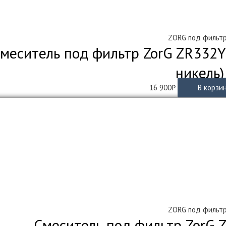
ZORG под фильт
меситель под фильтр ZorG ZR332YF
никель)
16 900
₽
В корзи
ZORG под фильт
Смеситель под фильтр ZorG 