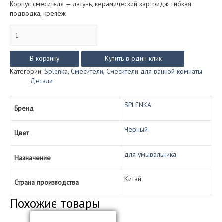
Корпус смесителя — латунь, керамический картридж, гибкая
подводка, крепёж
Количество
товара
Смеситель
SPLENKA
В корзину
Купить в один клик
S31.10
Категории:
Splenka
,
Смесители
,
Смесители для ванной комнаты
для
Детали
умывальника
(чёрный)
SPLENKA
Бренд
Черный
Цвет
для умывальника
Назначение
Китай
Страна производства
Похожие товары