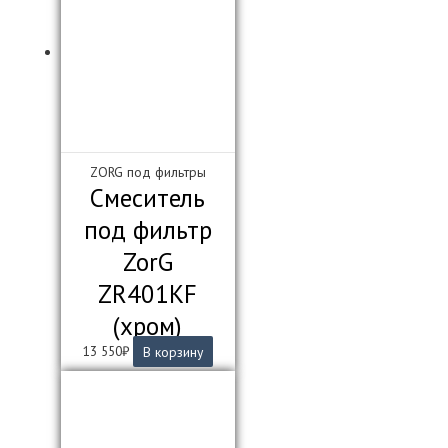
ZORG под фильтры
Смеситель
под фильтр
ZorG
ZR401KF
(хром)
13 550
₽
В корзину