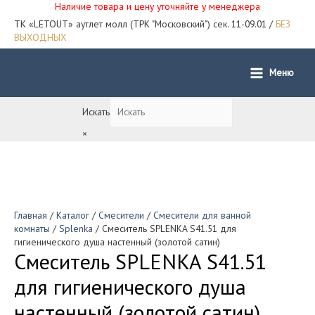
Наличие товара и цену уточняйте у менеджера
ТК «LETOUT» аутлет молл (ТРК "Московский") сек. 11-09.01 /
БЕЗ
ВЫХОДНЫХ
Меню
Main
Menu
Искать
×
Главная
/
Каталог
/
Смесители
/
Смесители для ванной
комнаты
/
Splenka
/ Смеситель SPLENKA S41.51 для
гигиенического душа настенный (золотой сатин)
Смеситель SPLENKA S41.51
для гигиенического душа
настенный (золотой сатин)