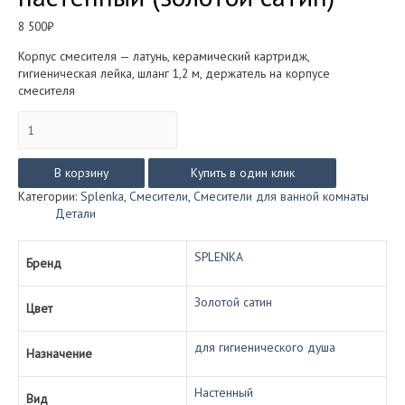
8 500
₽
Корпус смесителя — латунь, керамический картридж,
гигиеническая лейка, шланг 1,2 м, держатель на корпусе
смесителя
Количество
товара
Смеситель
SPLENKA
В корзину
Купить в один клик
S41.51
Категории:
Splenka
,
Смесители
,
Смесители для ванной комнаты
для
Детали
гигиенического
душа
настенный
SPLENKA
Бренд
(золотой
сатин)
Золотой сатин
Цвет
для гигиенического душа
Назначение
Настенный
Вид