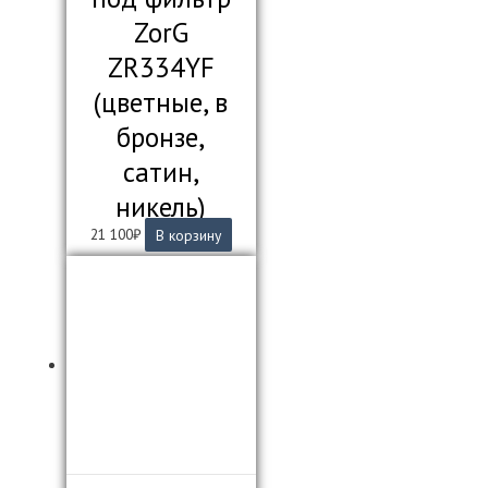
ZorG
ZR334YF
(цветные, в
бронзе,
сатин,
никель)
21 100
₽
В корзину