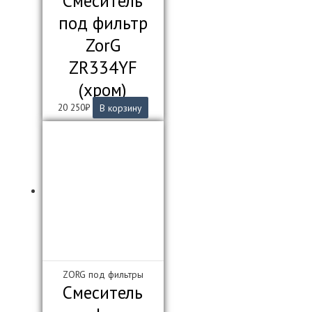
Смеситель
под фильтр
ZorG
ZR334YF
(хром)
20 250
₽
В корзину
ZORG под фильтры
Смеситель