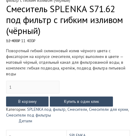
фильтр с гибким изливом (чёрный)
Смеситель SPLENKA S71.62
под фильтр с гибким изливом
(чёрный)
Первоначальная
Текущая
12 400
₽
11 400
₽
цена
цена:
Поворотный гибкий силиконовый излив чёрного цвета с
составляла
11
фиксатором на корпусе смесителя, корпус выполнен в цвете —
12
400₽.
матовый чёрный, отдельный канал для фильтрованной воды, в
400₽.
комплекте: гибкая подводка, крепёж, подвод фильтра питьевой
воды
Количество
товара
Смеситель
SPLENKA
В корзину
Купить в один клик
S71.62
Категории:
SPLENKA под фильтр
,
Смесители
,
Смесители для кухни
,
под
Смесители под фильтры
фильтр
Детали
с
гибким
изливом
SPLENKA