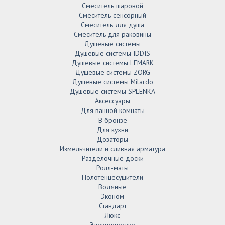
Смеситель шаровой
Смеситель сенсорный
Смеситель для душа
Смеситель для раковины
Душевые системы
Душевые системы IDDIS
Душевые системы LEMARK
Душевые системы ZORG
Душевые системы Milardo
Душевые системы SPLENKA
Аксессуары
Для ванной комнаты
В бронзе
Для кухни
Дозаторы
Измельчители и сливная арматура
Разделочные доски
Ролл-маты
Полотенцесушители
Водяные
Эконом
Стандарт
Люкс
Электрические