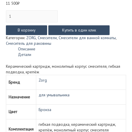
11 500
₽
Количество
товара
Смеситель
ZorG
В корзину
Купить в один клик
ANTIC
Категории:
ZORG
,
Смесители
,
Смесители для ванной комнаты
,
для
Смеситель для раковины
умывальника
Описание
A10129
Детали
BR
(бронза)
Керамический картридж, монолитный корпус смесителя, гибкая
подводка, крепёж
Zorg
Бренд
для умывальника
Назначение
Бронза
Цвет
гибкая подводка, керамический картридж,
Комплектация
крепёж, монолитный корпус смесителя