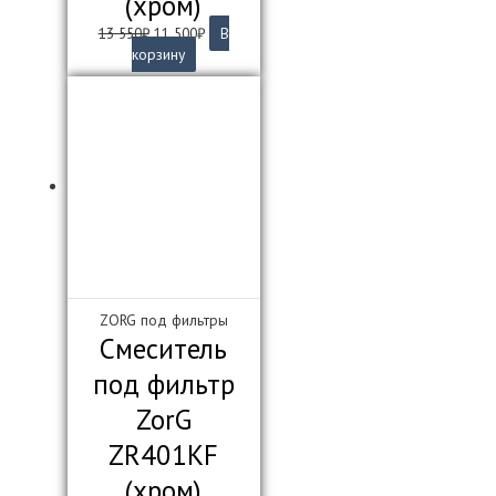
(хром)
Первоначальная
Текущая
13 550
₽
11 500
₽
В
цена
цена:
корзину
составляла
11
13
500₽.
550₽.
ZORG под фильтры
Смеситель
под фильтр
ZorG
ZR401KF
(хром)