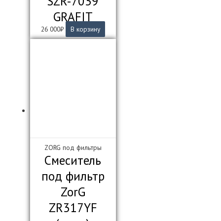
SZR-7039
GRAFIT
26 000
₽
В корзину
ZORG под фильтры
Смеситель
под фильтр
ZorG
ZR317YF