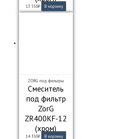
13 550
₽
В корзину
ZORG под фильтры
Смеситель
под фильтр
ZorG
ZR400KF-12
(хром)
14 350
₽
В корзину