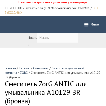
Наличие товара и цену уточняйте у менеджера
ТК «LETOUT» аутлет молл (ТРК "Московский") сек. 11-09.01 /
БЕЗ
ВЫХОДНЫХ
Меню
Main
Menu
Искать
×
Главная
/
Каталог
/
Смесители
/
Смесители для ванной
комнаты
/
ZORG
/ Смеситель ZorG ANTIC для умывальника A10129
BR (бронза)
Смеситель ZorG ANTIC для
умывальника A10129 BR
(бронза)