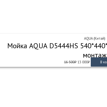
AQUA (Китай)
Мойка AQUA D5444HS 540*440*
монтаж
Первоначальная
Текущая
16 500
₽
13 000
₽
В к
цена
цена:
составляла
13
16
000₽.
500₽.