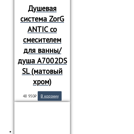
Душевая
система ZorG
ANTIC со
смесителем
для ванны/
душа A7002DS
SL (матовый
хром)
48 950
₽
В корзину