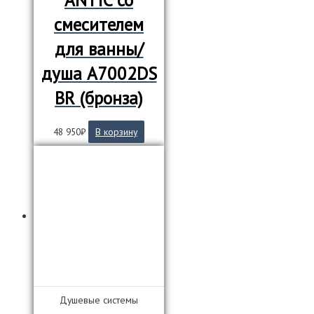
ANTIC со
смесителем
для ванны/
душа A7002DS
BR (бронза)
48 950
₽
В корзину
Душевые системы