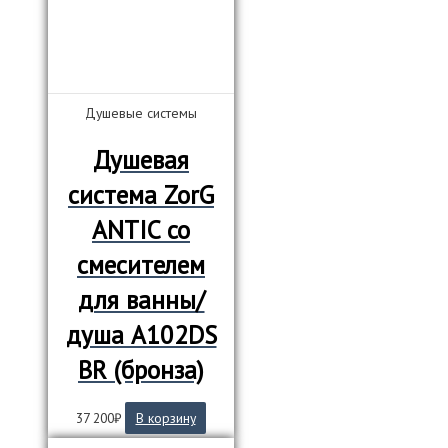
Душевые системы
Душевая
система ZorG
ANTIC со
смесителем
для ванны/
душа А102DS
BR (бронза)
37 200
₽
В корзину