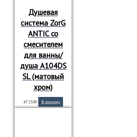
Душевая
система ZorG
ANTIC со
смесителем
для ванны/
душа А104DS
SL (матовый
хром)
47 250
₽
В корзину