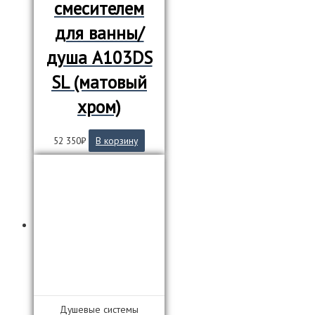
смесителем
для ванны/
душа А103DS
SL (матовый
хром)
52 350
₽
В корзину
Душевые системы