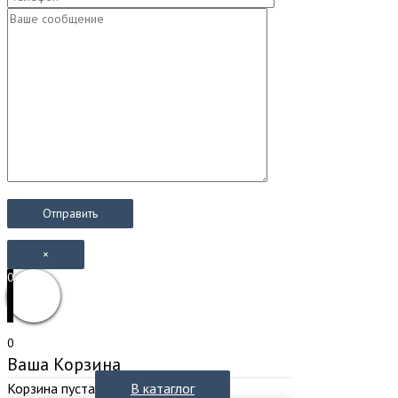
×
0
0
Ваша Корзина
Корзина пуста
В катаглог