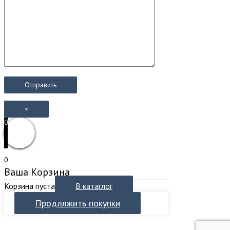
×
0
0
Ваша Корзина
Корзина пуста
В катаглог
Продллжить покупки