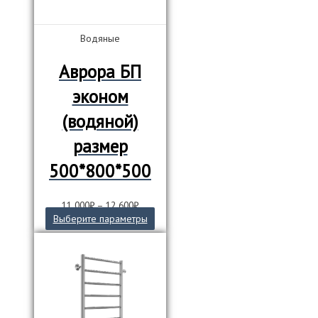
товара.
Водяные
Аврора БП
эконом
(водяной)
размер
500*800*500
11 000
₽
–
12 600
₽
Этот
Выберите параметры
товар
имеет
несколько
вариаций.
Опции
можно
выбрать