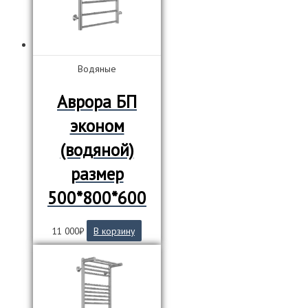
на
странице
товара.
Водяные
Аврора БП
эконом
(водяной)
размер
500*800*600
11 000
₽
В корзину