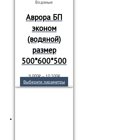
Водяные
Аврора БП
эконом
(водяной)
размер
500*600*500
9 000
₽
–
10 500
₽
Этот
Выберите параметры
товар
имеет
несколько
вариаций.
Опции
можно
выбрать
на
странице