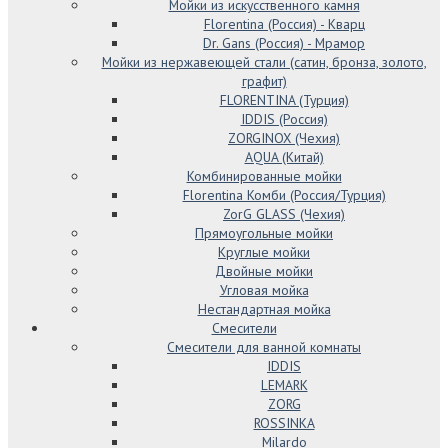
Мойки из искусственного камня
Florentina (Россия) - Кварц
Dr. Gans (Россия) - Мрамор
Мойки из нержавеющей стали (сатин, бронза, золото,
графит)
FLORENTINA (Турция)
IDDIS (Россия)
ZORGINOX (Чехия)
AQUA (Китай)
Комбинированные мойки
Florentina Комби (Россия/Турция)
ZorG GLASS (Чехия)
Прямоугольные мойки
Круглые мойки
Двойные мойки
Угловая мойка
Нестандартная мойка
Смесители
Смесители для ванной комнаты
IDDIS
LEMARK
ZORG
ROSSINKA
Milardo