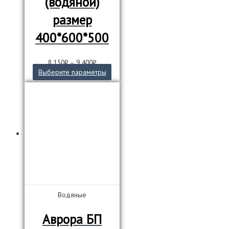
(водяной)
размер
400*600*500
8 150
₽
–
9 400
₽
Этот
Выберите параметры
товар
имеет
несколько
вариаций.
Опции
можно
выбрать
на
странице
товара.
Водяные
Аврора БП