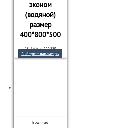
эконом
(водяной)
размер
400*800*500
10 350
₽
–
27 500
₽
Этот
Выберите параметры
товар
имеет
несколько
вариаций.
Опции
можно
выбрать
на
странице
товара.
Водяные