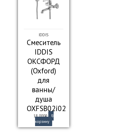
IDDIS
Смеситель
IDDIS
ОКСФОРД
(Oxford)
для
ванны/
душа
OXFSB02i02
18 000
₽
В
корзину