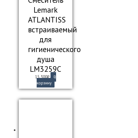
Смеситель
Lemark
ATLANTISS
встраиваемый
для
гигиенического
душа
LM3259C
15 300
₽
В
корзину