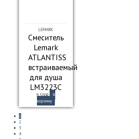
LEMARK
Смеситель
Lemark
ATLANTISS
встраиваемый
для душа
LM3223C
9 500
₽
В
корзину
1
2
3
4