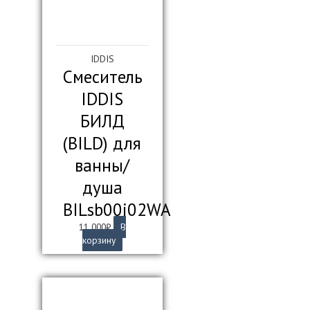
IDDIS
Смеситель
IDDIS
БИЛД
(BILD) для
ванны/
душа
BILsb00i02WA
11 000
₽
В
корзину