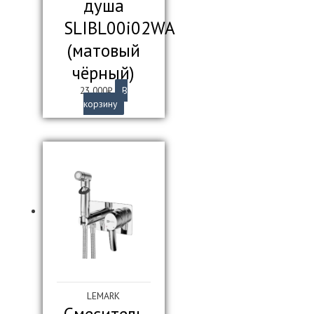
душа
SLIBL00i02WA
(матовый
чёрный)
23 000
₽
В
корзину
LEMARK