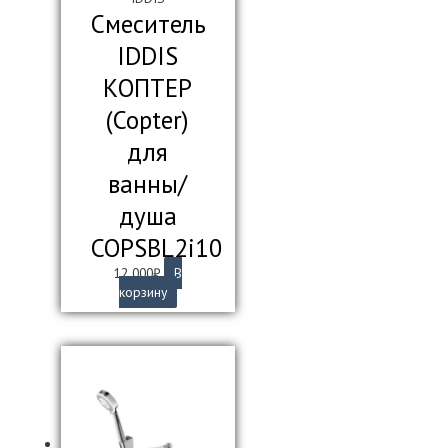
Смеситель
IDDIS
КОПТЕР
(Copter)
для
ванны/
душа
COPSBL2i10
12 000
₽
В
корзину