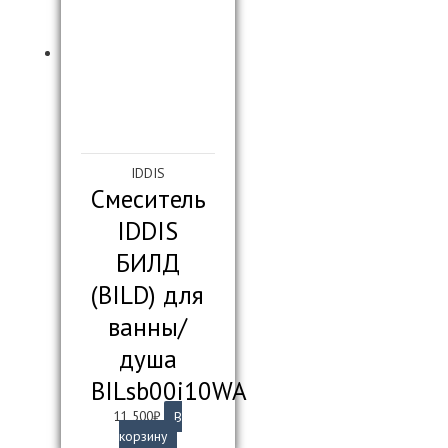
IDDIS
Смеситель
IDDIS
БИЛД
(BILD) для
ванны/
душа
BILsb00i10WA
11 500
₽
В
корзину