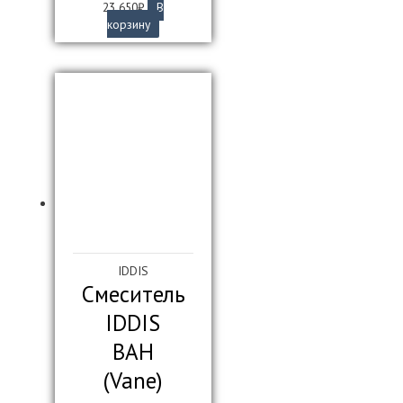
23 650
₽
В
корзину
IDDIS
Смеситель
IDDIS
ВАН
(Vane)