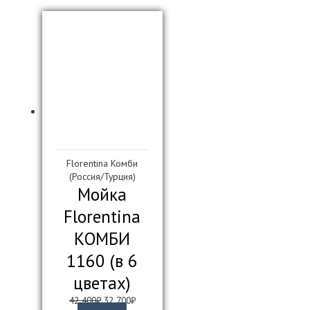
Florentina Комби
(Россия/Турция)
Мойка
Florentina
КОМБИ
1160 (в 6
цветах)
Первоначальная
Текущая
42 400
₽
32 700
₽