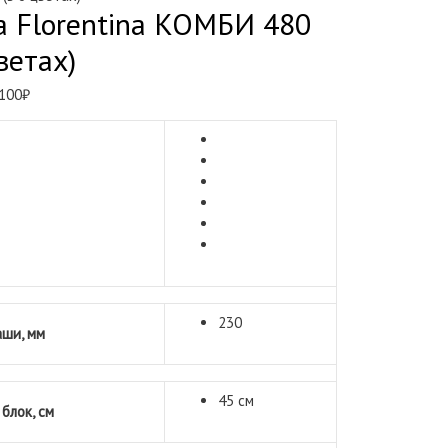
 Florentina КОМБИ 480
ветах)
рвоначальная
Текущая
 100
₽
на
цена:
ставляла
17
100₽.
₽.
230
аши, мм
45 см
блок, см