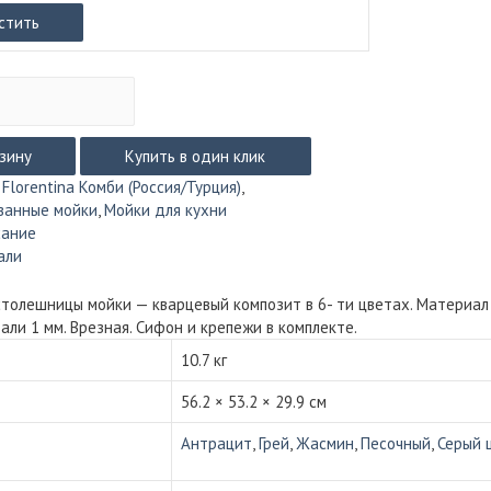
стить
рзину
Купить в один клик
:
Florentina Комби (Россия/Турция)
,
ванные мойки
,
Мойки для кухни
сание
али
толешницы мойки — кварцевый композит в 6- ти цветах. Материал
али 1 мм. Врезная. Сифон и крепежи в комплекте.
10.7 кг
56.2 × 53.2 × 29.9 см
Антрацит
,
Грей
,
Жасмин
,
Песочный
,
Серый 