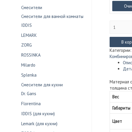
Очи
Смесители
Смесители для ванной комнаты
Количество
IDDIS
товара
LEMARK
Мойка
Florentina
В ко
ZORG
КОМБИ
Категории
480
ROSSINKA
Комбиниро
(в
Опи
Milardo
6
Дет
цветах)
Splenka
Материал с
Смесители для кухни
толщина ст
Dr. Gans
Вес
Florentina
Габариты
IDDIS (для кухни)
Цвет
Lemark (для кухни)