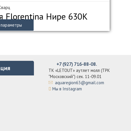
 Кварц
я Florentina Нире 630К
Этот
 параметры
товар
имеет
несколько
вариаций.
Опции
можно
+7 (927) 716-88-08.
ция
выбрать
ТК «LETOUT» аутлет молл (ТРК
на
"Московский") сек. 11-09.01
странице
aquaregion63@gmail.com
товара.
Мы в Instagram