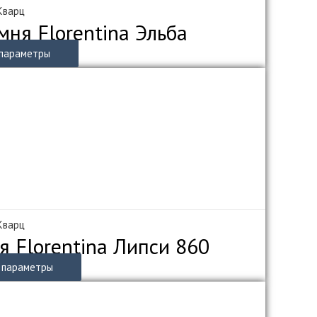
 Кварц
мня Florentina Эльба
Этот
параметры
товар
имеет
несколько
вариаций.
Опции
можно
выбрать
на
странице
товара.
 Кварц
я Florentina Липси 860
Этот
 параметры
товар
имеет
несколько