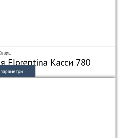
вариаций.
Опции
можно
выбрать
на
странице
товара.
 Кварц
я Florentina Касси 780
Этот
 параметры
товар
имеет
несколько
вариаций.
Опции
можно
выбрать
на
странице
товара.