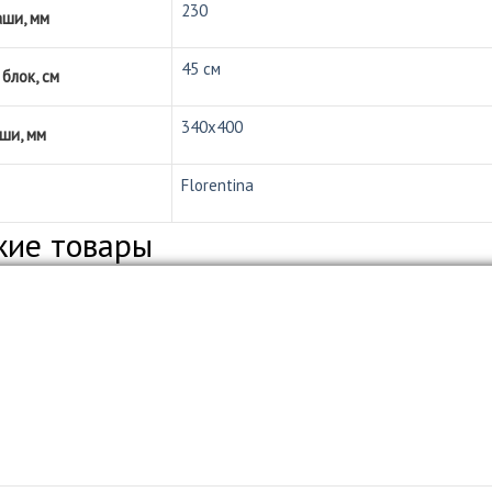
230
аши, мм
45 см
блок, см
340х400
ши, мм
Florentina
жие товары