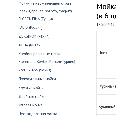
Мойки из нержавеющей стали
Мойка
(сатин, бронза, золото, графит)
(в 6 ц
FLORENTINA (Турция)
Пе
17 500
₽
17
IDDIS (Россия)
це
со
ZORGINOX (Чехия)
17
AQUA (Китай)
500
Цвет
Комбинированные мойки
Florentina Комби (Россия/Турция)
ZorG GLASS (Чехия)
Прямоугольные мойки
Глубина ч
Круглые мойки
Двойные мойки
Угловая мойка
Кухонный 
Нестандартная мойка