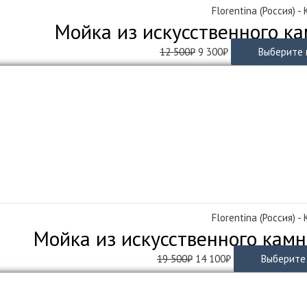
Florentina (Россия) -
Мойка из искусственного ка
Первоначальная
Текущая
12 500
₽
9 300
₽
Выберите 
цена
цена:
составляла
9
12
300₽.
500₽.
Florentina (Россия) -
Мойка из искусственного камн
Первоначальная
Текущая
19 500
₽
14 100
₽
Выберите
цена
цена:
составляла
14
19
100₽.