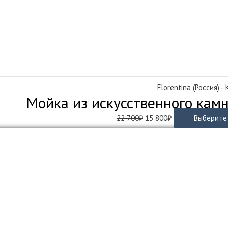
500₽.
Florentina (Россия) -
Мойка из искусственного камн
Первоначальная
Текущая
22 700
₽
15 800
₽
Выберите
цена
цена:
составляла
15
22
800₽.
700₽.