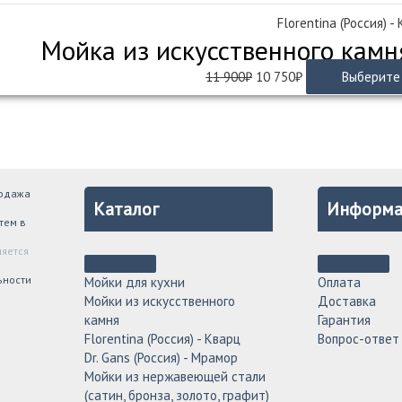
Florentina (Россия) -
Мойка из искусственного камн
Первоначальная
Текущая
11 900
₽
10 750
₽
Выберите
цена
цена:
составляла
10
11
750₽.
900₽.
родажа
Каталог
Информа
тем в
ляется
ьности
Мойки для кухни
Оплата
Мойки из искусственного
Доставка
камня
Гарантия
Florentina (Россия) - Кварц
Вопрос-ответ
Dr. Gans (Россия) - Мрамор
Мойки из нержавеющей стали
(сатин, бронза, золото, графит)