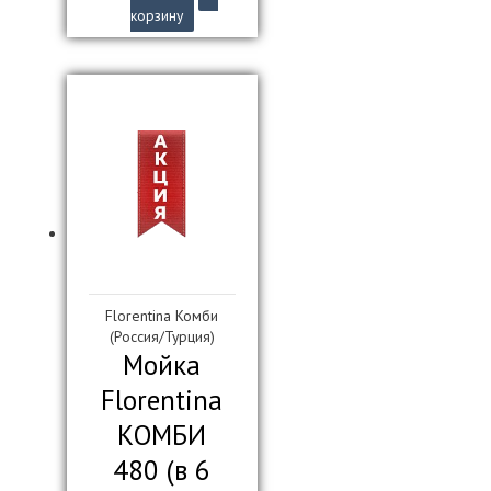
цена
цена:
корзину
составляла
7
8
400₽.
500₽.
Florentina Комби
(Россия/Турция)
Мойка
Florentina
КОМБИ
480 (в 6