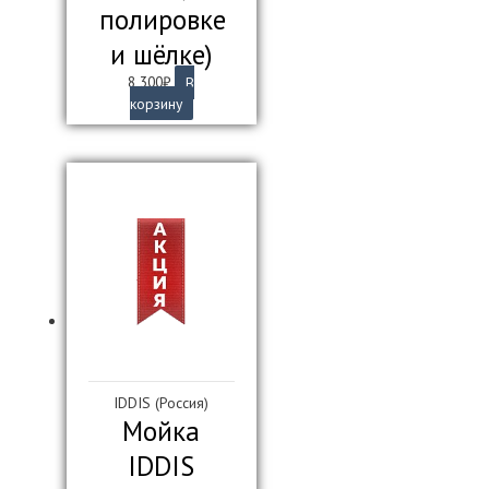
полировке
и шёлке)
8 300
₽
В
корзину
IDDIS (Россия)
Мойка
IDDIS