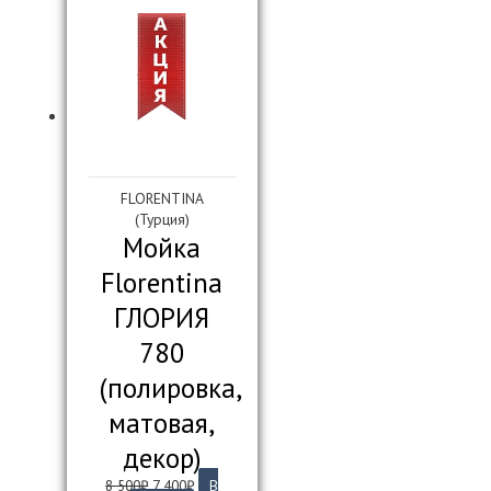
FLORENTINA
(Турция)
Мойка
Florentina
ГЛОРИЯ
780
(полировка,
матовая,
декор)
Первоначальная
Текущая
8 500
₽
7 400
₽
В