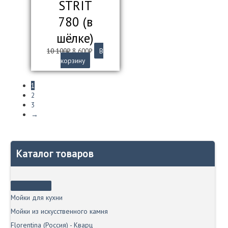
STRIT
780 (в
шёлке)
Первоначальная
Текущая
10 100
₽
8 600
₽
В
цена
цена:
корзину
составляла
8
10
600₽.
1
100₽.
2
3
→
Каталог товаров
Мойки для кухни
Мойки из искусственного камня
Florentina (Россия) - Кварц