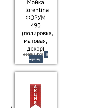
Мойка
Florentina
ФОРУМ
490
(полировка,
матовая,
декор)
Первоначальная
Текущая
6 200
₽
5 400
₽
В
цена
цена:
корзину
составляла
5
6
400₽.
200₽.