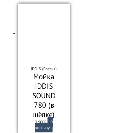
IDDIS (Россия)
Мойка
IDDIS
SOUND
780 (в
шёлке)
9 900
₽
В
корзину