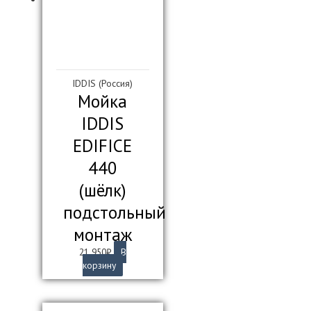
IDDIS (Россия)
Мойка
IDDIS
EDIFICE
440
(шёлк)
подстольный
монтаж
21 950
₽
В
корзину