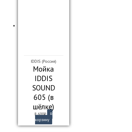
IDDIS (Россия)
Мойка
IDDIS
SOUND
605 (в
шёлке)
8 600
₽
В
корзину