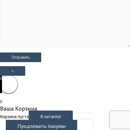
×
0
0
Ваша Корзина
Корзина пуста
В катаглог
Продллжить покупки