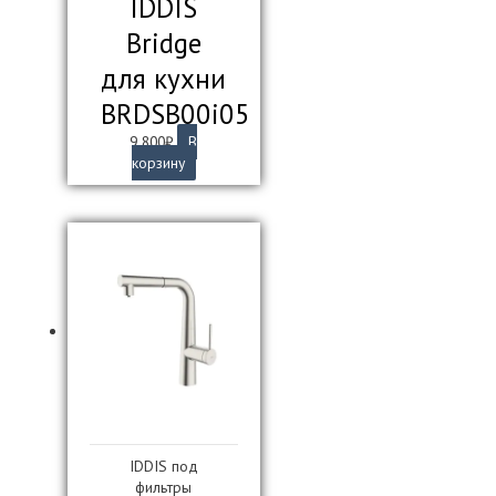
IDDIS
Bridge
для кухни
BRDSB00i05
9 800
₽
В
корзину
IDDIS под
фильтры