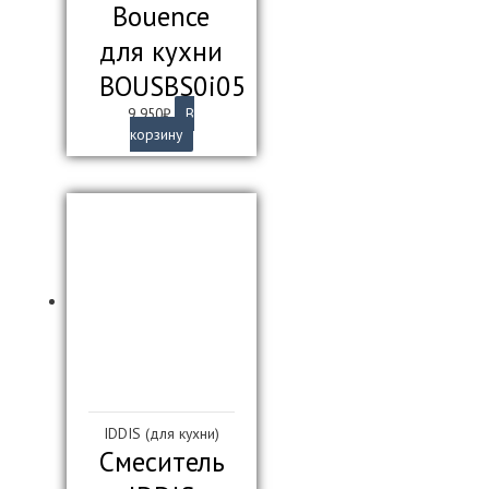
Bouence
для кухни
BOUSBS0i05
9 950
₽
В
корзину
IDDIS (для кухни)
Смеситель