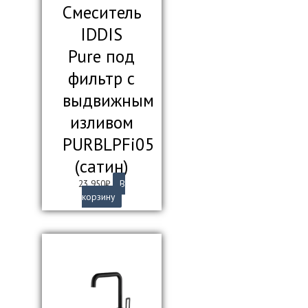
Смеситель
IDDIS
Pure под
фильтр с
выдвижным
изливом
PURBLPFi05
(сатин)
23 950
₽
В
корзину