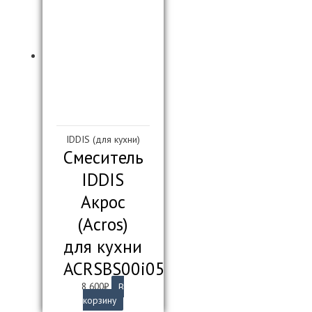
IDDIS (для кухни)
Смеситель
IDDIS
Акрос
(Acros)
для кухни
ACRSBS00i05
8 600
₽
В
корзину