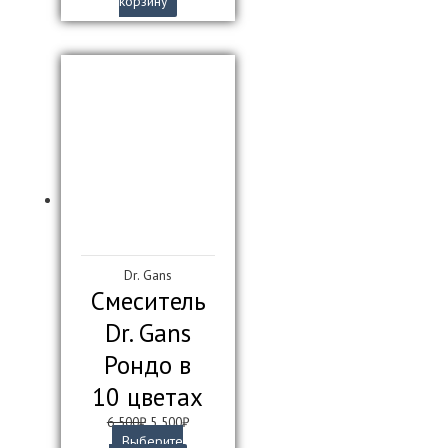
корзину
составляла
8
9
100₽.
100₽.
Dr. Gans
Смеситель
Dr. Gans
Рондо в
10 цветах
Первоначальная
Текущая
6 500
₽
5 500
₽
цена
цена:
Выберите