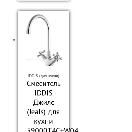
IDDIS (для кухни)
Смеситель
IDDIS
Джилс
(Jeals) для
кухни
59000T4C+W04