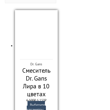
Dr. Gans
Смеситель
Dr. Gans
Лира в 10
цветах
Первоначальная
Текущая
6 500
₽
6 150
₽
цена
цена:
Выберите
составляла
Этот
6
параметры