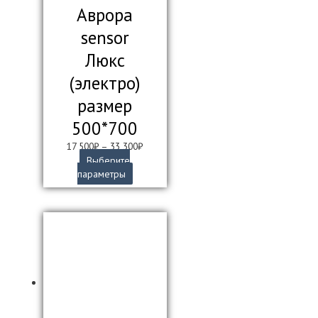
Аврора
sensor
Люкс
(электро)
размер
500*700
17 500
₽
–
33 300
₽
Выберите
Этот
параметры
товар
имеет
несколько
вариаций.
Опции
можно
выбрать
на
странице
товара.