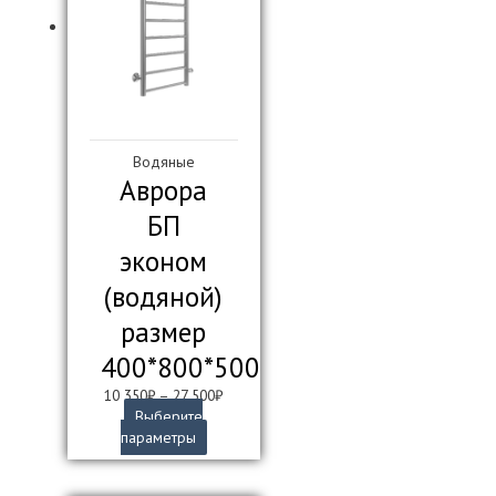
выбрать
на
странице
товара.
Водяные
Аврора
БП
эконом
(водяной)
размер
400*800*500
10 350
₽
–
27 500
₽
Выберите
Этот
параметры
товар
имеет