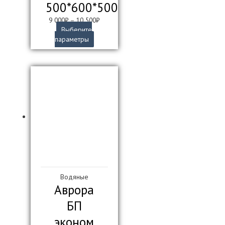
500*600*500
9 000
₽
–
10 500
₽
Выберите
Этот
параметры
товар
имеет
несколько
вариаций.
Опции
можно
выбрать
на
странице
товара.
Водяные
Аврора
БП
эконом