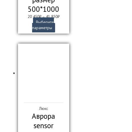
500*1000
20 450
₽
–
41 850
₽
Выберите
Этот
параметры
товар
имеет
несколько
вариаций.
Опции
можно
выбрать
на
странице
товара.
Люкс
Аврора
sensor