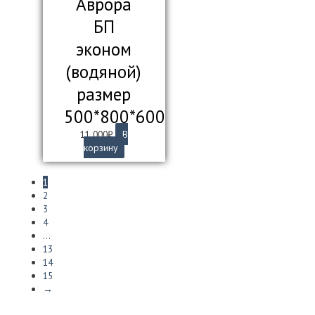
Аврора
БП
эконом
(водяной)
размер
500*800*600
11 000
₽
В
корзину
1
2
3
4
…
13
14
15
→