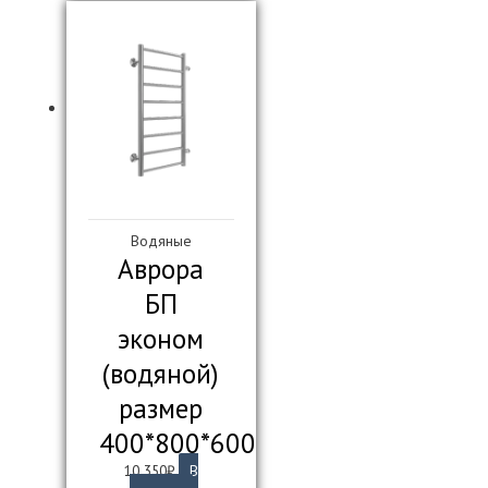
несколько
вариаций.
Опции
можно
выбрать
на
странице
товара.
Водяные
Аврора
БП
эконом
(водяной)
размер
400*800*600
10 350
₽
В