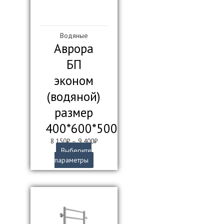
Водяные
Аврора
БП
эконом
(водяной)
размер
400*600*500
8 150
₽
–
9 400
₽
Выберите
Этот
параметры
товар
имеет
несколько
вариаций.
Опции
можно