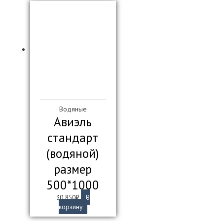
Водяные
Авиэль
стандарт
(водяной)
размер
500*1000
30 850
₽
В
корзину