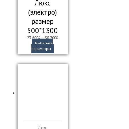
Люкс
(электро)
размер
500*1300
23 600
₽
–
50 700
₽
Выберите
Этот
параметры
товар
имеет
несколько
вариаций.
Опции
можно
выбрать
на
странице
товара.
Люкс