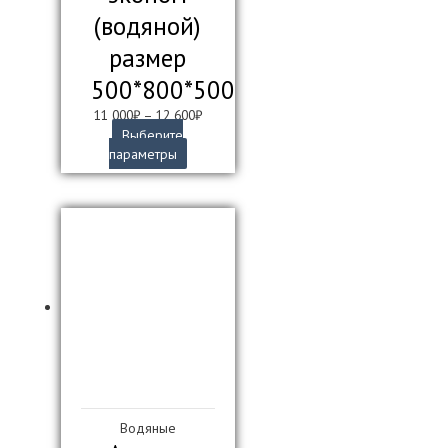
(водяной)
размер
500*800*500
11 000
₽
–
12 600
₽
Выберите
Этот
параметры
товар
имеет
несколько
вариаций.
Опции
можно
выбрать
на
странице
товара.
Водяные