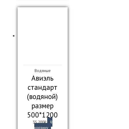
Водяные
Авиэль
стандарт
(водяной)
размер
500*1200
35 200
₽
В
корзину