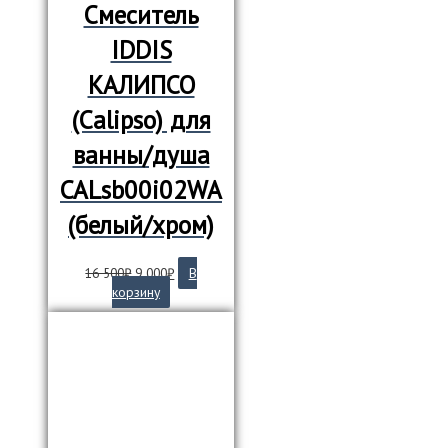
Смеситель
IDDIS
КАЛИПСО
(Calipso) для
ванны/душа
CALsb00i02WA
(белый/хром)
Первоначальная
Текущая
16 500
₽
9 000
₽
В
цена
цена:
корзину
составляла
9
16
000₽.
500₽.