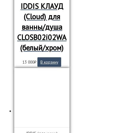
IDDIS КЛАУД
(Cloud) для
ванны/душа
CLOSB02i02WA
(белый/хром)
13 000
₽
В корзину