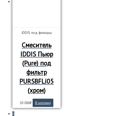
IDDIS под фильтры
Смеситель
IDDIS Пьюр
(Pure) под
фильтр
PURSBFLi05
(хром)
20 000
₽
В корзину
1