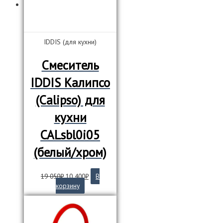
IDDIS (для кухни)
Смеситель
IDDIS Калипсо
(Calipso) для
кухни
CALsbl0i05
(белый/хром)
Первоначальная
Текущая
19 050
₽
10 400
₽
В
цена
цена:
корзину
составляла
10
19
400₽.
050₽.