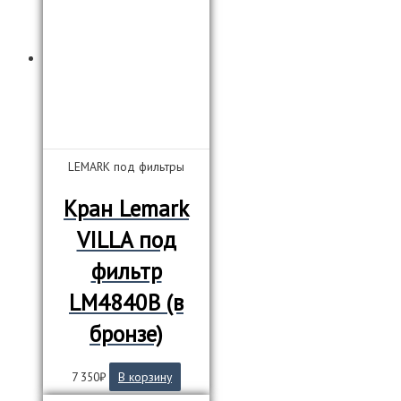
LEMARK под фильтры
Кран Lemark
VILLA под
фильтр
LM4840В (в
бронзе)
7 350
₽
В корзину