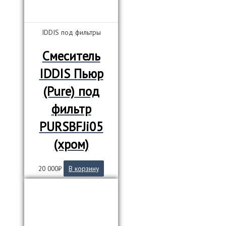
IDDIS под фильтры
Смеситель
IDDIS Пьюр
(Pure) под
фильтр
PURSBFJi05
(хром)
20 000
₽
В корзину