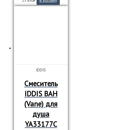
23 650
₽
В корзину
IDDIS
Смеситель
IDDIS ВАН
(Vane) для
душа
YA33177C