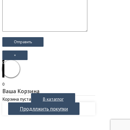
×
0
0
Ваша Корзина
Корзина пуста
В катаглог
Продллжить покупки