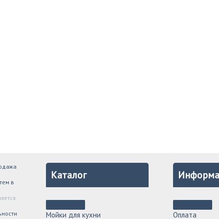
родажа
Каталог
Информа
тем в
ляется
ьности
Мойки для кухни
Оплата