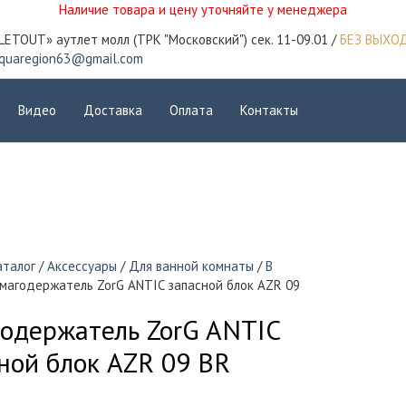
Наличие товара и цену уточняйте у менеджера
LETOUT» аутлет молл (ТРК "Московский") сек. 11-09.01 /
БЕЗ ВЫХО
quaregion63@gmail.com
Видео
Доставка
Оплата
Контакты
аталог
/
Аксессуары
/
Для ванной комнаты
/
В
умагодержатель ZorG ANTIC запасной блок AZR 09
одержатель ZorG ANTIC
ной блок AZR 09 BR