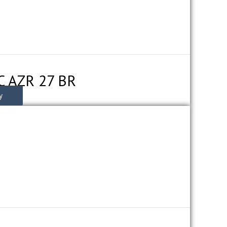
C AZR 27 BR
у