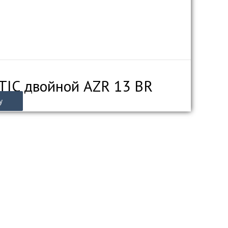
TIC двойной AZR 13 BR
у