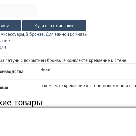
жатель
рзину
Купить в один клик
:
Аксессуары
,
В бронзе
,
Для ванной комнаты
сание
али
из латуни с покрытием бронзы, в комплекте крепление к стене.
Чехия
роизводства
в комлекте крепление к стене, выполнено из л
ация
жие товары