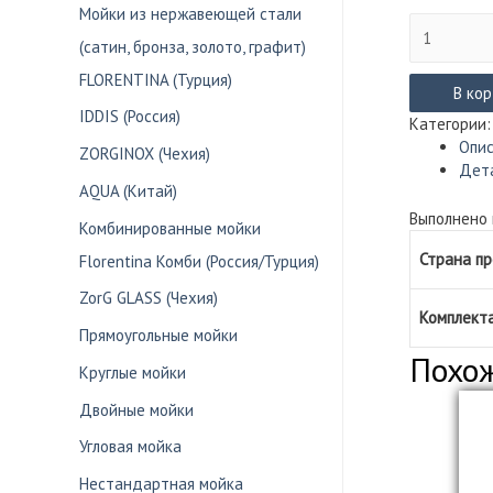
Мойки из нержавеющей стали
Количество
(сатин, бронза, золото, графит)
товара
Бумагодер
FLORENTINA (Турция)
ZorG
В ко
ANTIC
IDDIS (Россия)
Категории
запасной
Опи
ZORGINOX (Чехия)
блок
Дет
AZR
AQUA (Китай)
09
Выполнено 
Комбинированные мойки
BR
Страна п
Florentina Комби (Россия/Турция)
ZorG GLASS (Чехия)
Комплект
Прямоугольные мойки
Похо
Круглые мойки
Двойные мойки
Угловая мойка
Нестандартная мойка