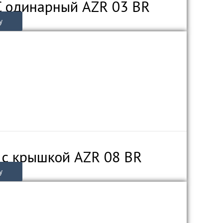
C одинарный AZR 03 BR
у
 с крышкой AZR 08 BR
у