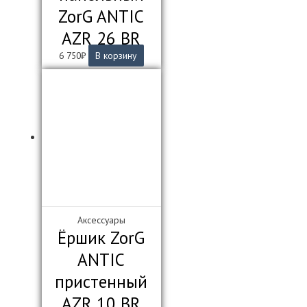
ZorG ANTIC
AZR 26 BR
6 750
₽
В корзину
Аксессуары
Ёршик ZorG
ANTIC
пристенный
AZR 10 BR