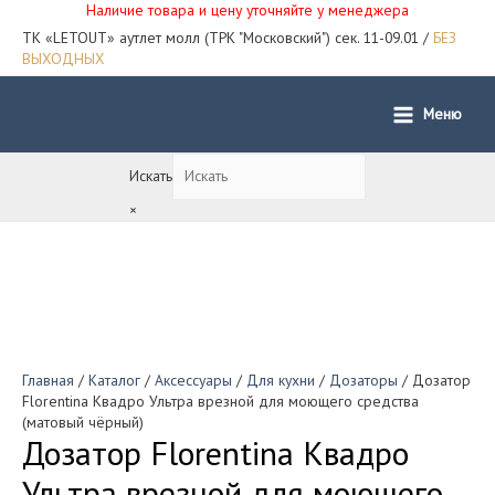
Наличие товара и цену уточняйте у менеджера
ТК «LETOUT» аутлет молл (ТРК "Московский") сек. 11-09.01 /
БЕЗ
ВЫХОДНЫХ
Меню
Main
Menu
Искать
×
Главная
/
Каталог
/
Аксессуары
/
Для кухни
/
Дозаторы
/ Дозатор
Florentina Квадро Ультра врезной для моющего средства
(матовый чёрный)
Дозатор Florentina Квадро
Ультра врезной для моющего