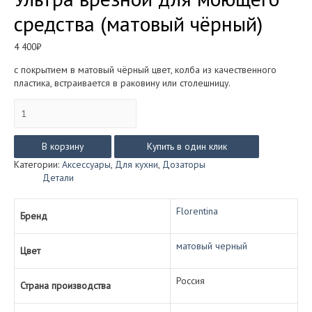
средства (матовый чёрный)
4 400
₽
с покрытием в матовый чёрный цвет, колба из качественного
пластика, встраивается в раковину или столешницу.
Количество
товара
Дозатор
Florentina
В корзину
Купить в один клик
Квадро
Категории:
Аксессуары
,
Для кухни
,
Дозаторы
Ультра
Детали
врезной
для
моющего
Florentina
Бренд
средства
(матовый
матовый черный
чёрный)
Цвет
Россия
Страна производства