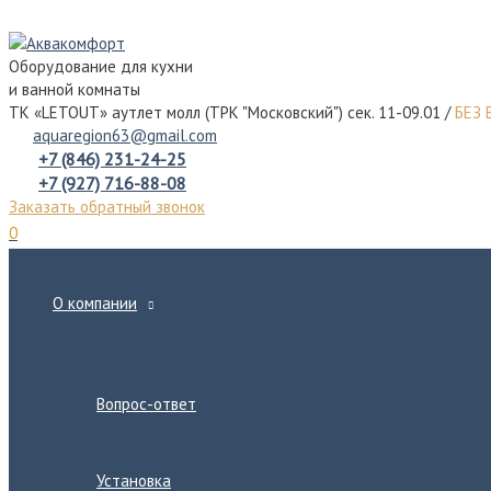
Перейти
к
Оборудование для кухни
содержимому
и ванной комнаты
ТК «LETOUT» аутлет молл (ТРК "Московский") сек. 11-09.01 /
БЕЗ
aquaregion63@gmail.com
+7 (846) 231-24-25
+7 (927) 716-88-08
Заказать обратный звонок
0
О компании
Переключатель
меню
Вопрос-ответ
Установка