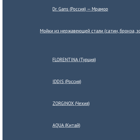
Dr. Gans (Россия) — Мрамор
Мойки из нержавеющей стали (сатин, бронза, зо
Переключатель
меню
FLORENTINA (Турция)
IDDIS (Россия)
ZORGINOX (Чехия)
AQUA (Китай)