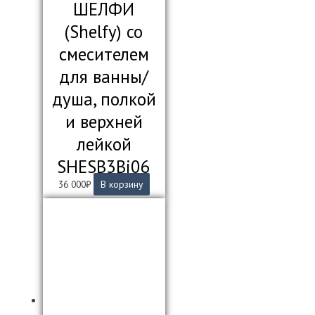
ШЕЛФИ
(Shelfy) со
смесителем
для ванны/
душа, полкой
и верхней
лейкой
SHESB3Bi06
36 000
₽
В корзину