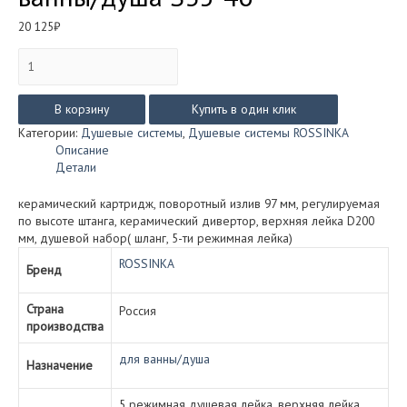
20 125
₽
Количество
товара
Душевая
система
В корзину
Купить в один клик
Rossinka
Категории:
Душевые системы
,
Душевые системы ROSSINKA
серия
Описание
S
Детали
со
смесителем
керамический картридж, поворотный излив 97 мм, регулируемая
для
по высоте штанга, керамический дивертор, верхняя лейка D200
ванны/
мм, душевой набор( шланг, 5-ти режимная лейка)
душа
S35-
ROSSINKA
Бренд
46
Страна
Россия
производства
для ванны/душа
Назначение
5 режимная душевая лейка, верхняя лейка