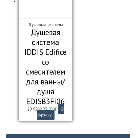
Душевые системы
Душевая
система
IDDIS Edifice
со
смесителем
для ванны/
душа
EDISB3Fi06
Первоначальная
Текущая
29 950
₽
23 950
₽
В
цена
цена:
корзину
составляла
23
29
950₽.
950₽.