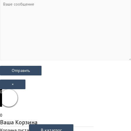
×
0
0
Ваша Корзина
Корзина пуста
В катаглог