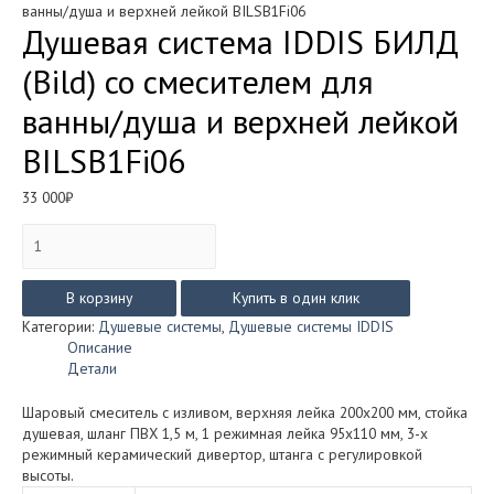
ванны/душа и верхней лейкой BILSB1Fi06
Душевая система IDDIS БИЛД
(Bild) со смесителем для
ванны/душа и верхней лейкой
BILSB1Fi06
33 000
₽
Количество
товара
Душевая
система
В корзину
Купить в один клик
IDDIS
Категории:
Душевые системы
,
Душевые системы IDDIS
БИЛД
Описание
(Bild)
Детали
со
смесителем
Шаровый смеситель с изливом, верхняя лейка 200х200 мм, стойка
для
душевая, шланг ПВХ 1,5 м, 1 режимная лейка 95х110 мм, 3-х
ванны/
режимный керамический дивертор, штанга с регулировкой
душа
высоты.
и