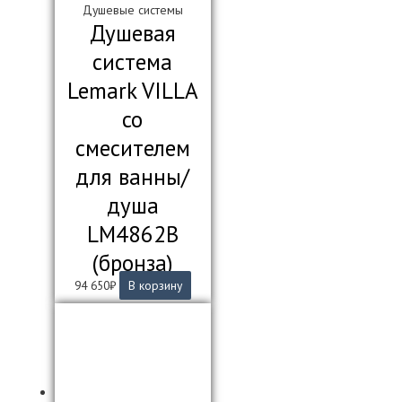
Душевые системы
Душевая
система
Lemark VILLA
со
смесителем
для ванны/
душа
LM4862B
(бронза)
94 650
₽
В корзину