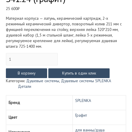
25 600
₽
Материал корпуса — латунь, керамический картридж, 2-х
режимный керамический дивертор, поворотный излив 211 мм с
функцией переключения на стойку, верхняя лейка 320*210 мм,
душевой набор (1,5 м стальной шланг, лейка 3-х режимная,
регулируемое крепление для лейки), регулируемая душевая
штанга 725-1400 мм.
Количество
товара
Душевая
система
В корзину
Купить в один клик
SPLENKA
Категории:
Душевые системы
,
Душевые системы SPLENKA
со
Детали
смесителем
для
ванны/
SPLENKA
Бренд
душа
S41.24
Графит
(графит)
Цвет
для ванны/душа