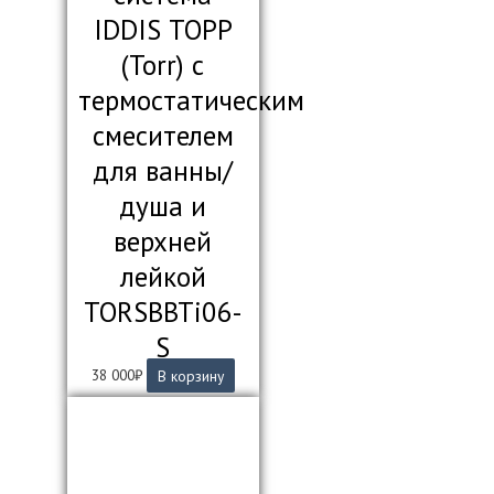
IDDIS ТОРР
(Torr) с
термостатическим
смесителем
для ванны/
душа и
верхней
лейкой
TORSBBTi06-
S
38 000
₽
В корзину