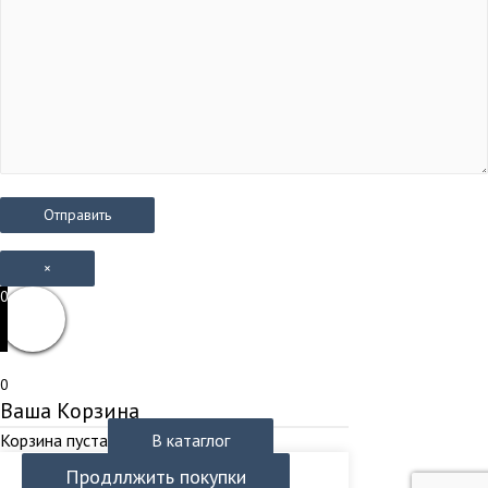
×
0
0
Ваша Корзина
Корзина пуста
В катаглог
Продллжить покупки