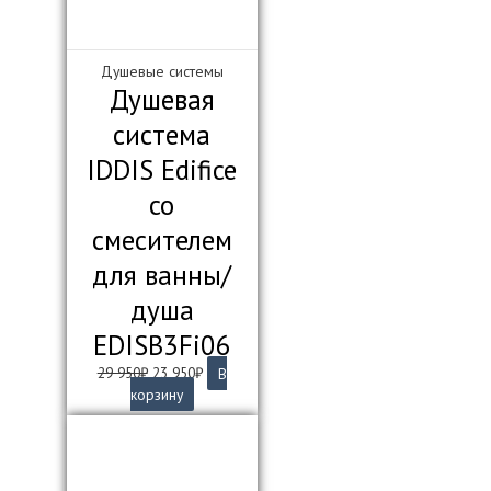
Душевые системы
Душевая
система
IDDIS Edifice
со
смесителем
для ванны/
душа
EDISB3Fi06
Первоначальная
Текущая
29 950
₽
23 950
₽
В
цена
цена:
корзину
составляла
23
29
950₽.
950₽.