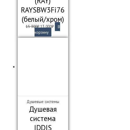
(RAY)
RAYSBW3Fi76
(белый/хром)
Первоначальная
Текущая
15 300
₽
13 000
₽
В
цена
цена:
корзину
составляла
13
15
000₽.
300₽.
Душевые системы
Душевая
система
IDDIS