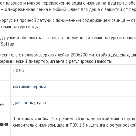
ет плавное и мягкое переключение воды с излива на душ при любо
— однорежимная лейка и гибкий шланг для душа с защитой от пер
орпус из прочной латуни с пониженным содержанием свинца — сто
 температуры воды.
д ручки и абсолютная точность регулировки температуры и напор
Softap.
еситель с изливом, верхняя лейка 200х200 мм, стойка душевая, шла
ерамический дивертор, штанга с регулировкой высоты.
IDDIS
матовый черный
для ванны/душа
ие
1 режимная лейка, 3-х режимный керамический дивертор, в
ация
смеситель с изливом, шланг ПВХ 1,5 м, штанга с регулировко