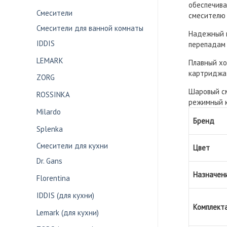
душа
обеспечива
и
Смесители
смесителю 
верхней
Смесители для ванной комнаты
лейкой
Надежный к
BILBL1Fi06
IDDIS
перепадам
(матовый
LEMARK
Плавный хо
чёрный)
картриджа 
ZORG
Шаровый см
ROSSINKA
режимный к
Milardo
Бренд
Splenka
Смесители для кухни
Цвет
Dr. Gans
Назначен
Florentina
IDDIS (для кухни)
Комплект
Lemark (для кухни)