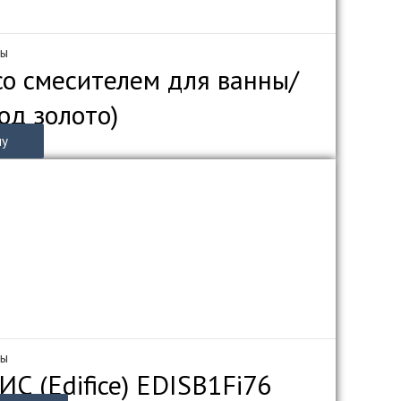
мы
о смесителем для ванны/
д золото)
ну
мы
 (Edifice) EDISB1Fi76