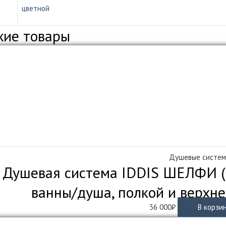
цветной
жие товары
Душевые систе
Душевая система IDDIS ШЕЛФИ (S
ванны/душа, полкой и верхн
36 000
₽
В корзи