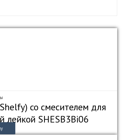
мы
helfy) со смесителем для
ей лейкой SHESB3Bi06
ну