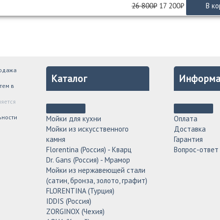
Первоначальная
Текущая
26 800
₽
17 200
₽
В ко
цена
цена:
составляла
17
26
200₽.
800₽.
родажа
Каталог
Информа
тем в
ляется
ьности
Мойки для кухни
Оплата
Мойки из искусственного
Доставка
камня
Гарантия
Florentina (Россия) - Кварц
Вопрос-ответ
Dr. Gans (Россия) - Мрамор
Мойки из нержавеющей стали
(сатин, бронза, золото, графит)
FLORENTINA (Турция)
IDDIS (Россия)
ZORGINOX (Чехия)