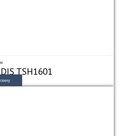
мы
DDIS TSH1601
рзину