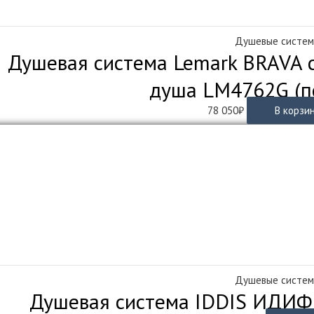
Душевые систе
Душевая система Lemark BRAVA с
душа LM4762G (по
78 050
₽
В корзи
Душевые систе
Душевая система IDDIS ИДИФИС