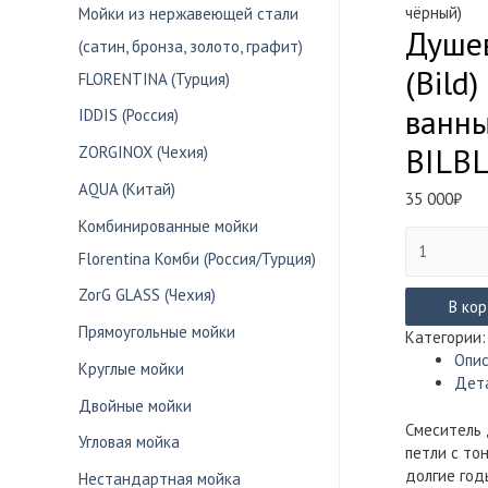
чёрный)
Мойки из нержавеющей стали
Душе
(сатин, бронза, золото, графит)
(Bild
FLORENTINA (Турция)
ванны
IDDIS (Россия)
BILBL
ZORGINOX (Чехия)
AQUA (Китай)
35 000
₽
Комбинированные мойки
Количество
Florentina Комби (Россия/Турция)
товара
Душевая
ZorG GLASS (Чехия)
система
В ко
IDDIS
Прямоугольные мойки
Категории
БИЛД
Опи
Круглые мойки
(Bild)
Дет
со
Двойные мойки
смесителе
Смеситель 
Угловая мойка
для
петли с то
ванны/
долгие год
Нестандартная мойка