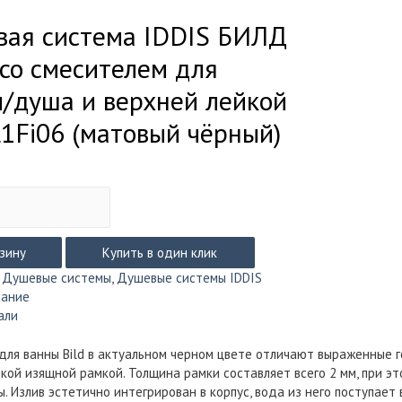
вая система IDDIS БИЛД
) со смесителем для
/душа и верхней лейкой
1Fi06 (матовый чёрный)
рзину
Купить в один клик
:
Душевые системы
,
Душевые системы IDDIS
сание
али
м
для ванны Bild в актуальном черном цвете отличают выраженные 
нкой изящной рамкой. Толщина рамки составляет всего 2 мм, при э
ы. Излив эстетично интегрирован в корпус, вода из него поступае