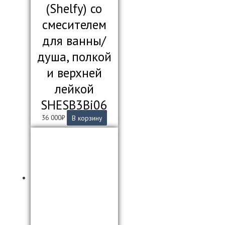
(Shelfy) со
смесителем
для ванны/
душа, полкой
и верхней
лейкой
SHESB3Bi06
36 000
₽
В корзину