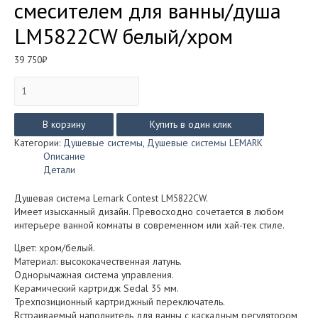
смесителем для ванны/душа
LM5822CW белый/хром
39 750
₽
Количество
товара
Душевая
система
В корзину
Купить в один клик
Lemark
Категории:
Душевые системы
,
Душевые системы LEMARK
CONTEST
Описание
встраиваемая
Детали
со
смесителем
Душевая система Lemark Contest LM5822CW.
для
Имеет изысканный дизайн. Превосходно сочетается в любом
ванны/
интерьере ванной комнаты в современном или хай-тек стиле.
душа
LM5822CW
Цвет: хром/белый.
белый/
Материал: высококачественная латунь.
хром
Однорычажная система управления.
Керамический картридж Sedal 35 мм.
Трехпозиционный картриджный переключатель.
Встраиваемый наполнитель для ванны с каскадным регулятором