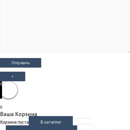
×
0
0
Ваша Корзина
Корзина пуста
В катаглог