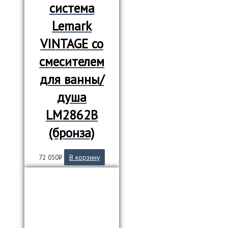
система
Lemark
VINTAGE со
смесителем
для ванны/
душа
LM2862B
(бронза)
72 050
₽
В корзину