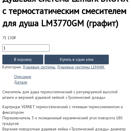
с термостатическим смесителем
для душа LM3770GM (графит)
71 150
₽
Количество
товара
Душевая
В корзину
Купить в один клик
система
Категории:
Душевые системы
,
Душевые системы LEMARK
Lemark
BRONX
Описание
с
Детали
термостатическим
смесителем
Смеситель для душа термостатический с регулируемой высотой
для
штанги и верхней душевой лейкой «Тропический дождь»
душа
Картридж VERNET термостатический с гелевым термоэлементом и
LM3770GM
фиксатором
(графит)
Переключатель 3-х позиционный керамический угол поворота 180
градусов
Верхняя поворотная душевая лейка «Тропический дождь» диаметр