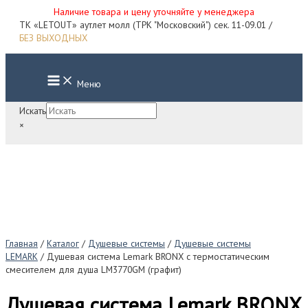
Наличие товара и цену уточняйте у менеджера
Перейти
ТК «LETOUT» аутлет молл (ТРК "Московский") сек. 11-09.01 /
к
БЕЗ ВЫХОДНЫХ
содержимому
Main
Меню
Menu
Искать
×
Главная
/
Каталог
/
Душевые системы
/
Душевые системы
LEMARK
/ Душевая система Lemark BRONX с термостатическим
смесителем для душа LM3770GM (графит)
Душевая система Lemark BRONX