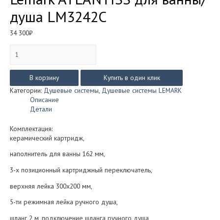
душа LM3242C
34 300
₽
Количество
товара
Смеситель
встраиваемый
В корзину
Купить в один клик
Lemark
Категории:
Душевые системы
,
Душевые системы LEMARK
ATLANTISS
Описание
для
Детали
ванны/
душа
Комплектация:
LM3242C
керамический картридж,
наполнитель для ванны 162 мм,
3-х позиционный картриджный переключатель,
верхняя лейка 300х200 мм,
5-ти режимная лейка ручного душа,
шланг 2 м, подключение шланга ручного душа,