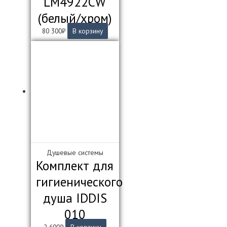
LM4922СW
(белый/хром)
80 300
₽
В корзину
Душевые системы
Комплект для
гигиенического
душа IDDIS
010
2 600
₽
В корзину