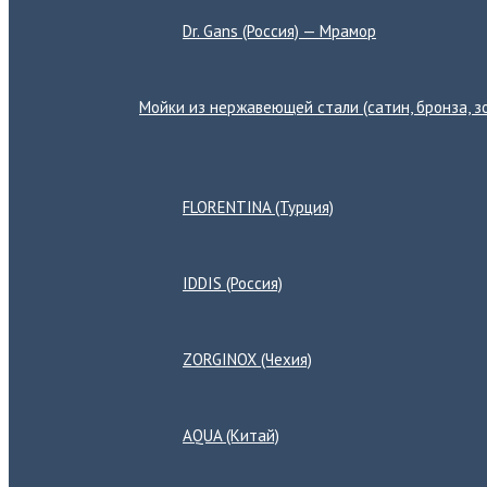
Dr. Gans (Россия) — Мрамор
Мойки из нержавеющей стали (сатин, бронза, зо
Переключатель
меню
FLORENTINA (Турция)
IDDIS (Россия)
ZORGINOX (Чехия)
AQUA (Китай)