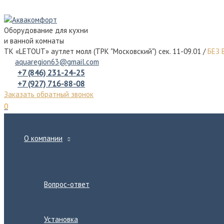
Перейти
к
Оборудование для кухни
содержимому
и ванной комнаты
ТК «LETOUT» аутлет молл (ТРК "Московский") сек. 11-09.01 /
БЕЗ
aquaregion63@gmail.com
+7 (846) 231-24-25
+7 (927) 716-88-08
Заказать обратный звонок
0
О компании
Переключатель
меню
Вопрос-ответ
Установка