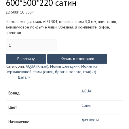
600*500*220 сатин
Первоначальная
Текущая
12 500
₽
10 500
₽
цена
цена:
Нержавеющая сталь AISI 304, толщина стали 3,0 мм, цвет сатин,
составляла
10
антишумовое покрытие чаши. Врезная. В комплекте: сифон,
12
500₽.
крепежи
500₽.
Количество
товара
Мойка
AQUA
В корзину
Купить в один клик
D6050H-
Категории:
AQUA (Китай)
,
Мойки для кухни
,
Мойки из
S
нержавеющей стали (сатин, бронза, золото, графит)
600*500*220
Детали
сатин
AQUA
Бренд
Сатин
Цвет
для кухни
Назначение