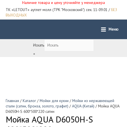
Наличие товара и цену уточняйте у менеджера
ТК «LETOUT» аутлет молл (ТРК "Московский") сек. 11-09.01 /
БЕЗ
ВЫХОДНЫХ
Меню
Main
Menu
Искать
×
Главная
/
Каталог
/
Мойки для кухни
/
Мойки из нержавеющей
стали (сатин, бронза, золото, графит)
/
AQUA (Китай)
/ Мойка AQUA
D6050H-S 600*500*220 сатин
Мойка AQUA D6050H-S