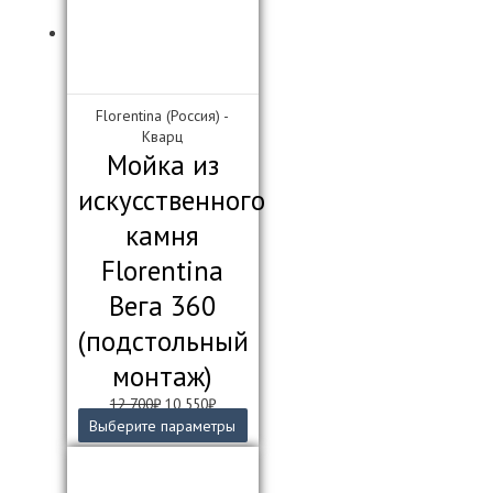
Florentina (Россия) -
Кварц
Мойка из
искусственного
камня
Florentina
Вега 360
(подстольный
монтаж)
Первоначальная
Текущая
12 700
₽
10 550
₽
цена
цена:
Этот
Выберите параметры
составляла
10
товар
12
550₽.
имеет
700₽.
несколько