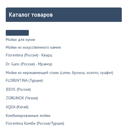
15
800₽.
имеет
400₽.
несколько
вариаций.
Каталог товаров
Опции
можно
выбрать
на
странице
Мойки для кухни
товара.
Мойки из искусственного камня
Florentina (Россия) - Кварц
Dr. Gans (Россия) - Мрамор
Мойки из нержавеющей стали (сатин, бронза, золото, графит)
FLORENTINA (Турция)
IDDIS (Россия)
ZORGINOX (Чехия)
AQUA (Китай)
Комбинированные мойки
Florentina Комби (Россия/Турция)