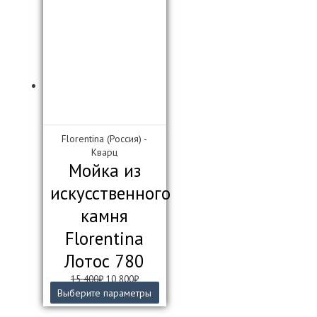
200₽.
несколько
вариаций.
Опции
можно
выбрать
на
странице
товара.
Florentina (Россия) -
Кварц
Мойка из
искусственного
камня
Florentina
Лотос 780
Первоначальная
Текущая
15 400
₽
10 800
₽
цена
цена:
Этот
Выберите параметры
составляла
10
товар