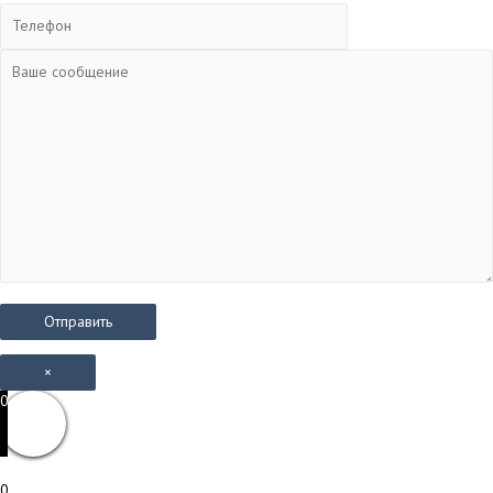
×
0
0